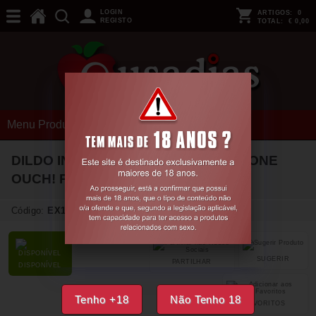
LOGIN
ARTIGOS:
0
REGISTO
TOTAL:
€ 0,00
Menu Produtos
DILDO INSUFLÁVEL DONG DE SILICONE
OUCH! PRETO
Código:
EX10341
SUGERIR
PARTILHAR
DISPONÍVEL
Tenho +18
Não Tenho 18
FAVORITOS