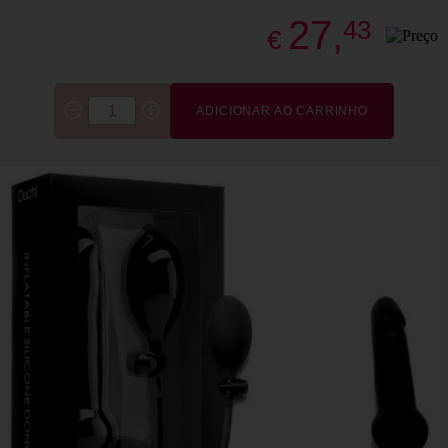
27,
43
€
ADICIONAR AO CARRINHO