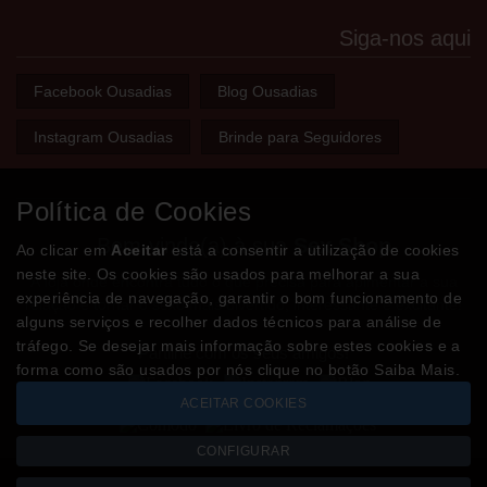
Siga-nos aqui
Facebook Ousadias
Blog Ousadias
Instagram Ousadias
Brinde para Seguidores
Política de Cookies
Bem-vindo(a) à sua
Sex Shop
Ao clicar em
Aceitar
está a consentir a utilização de cookies
neste site. Os cookies são usados para melhorar a sua
A loja onde encontra tudo o que precisa para apimentar a sua
experiência de navegação, garantir o bom funcionamento de
relação e tornar o sexo mais divertido, interessante e excitante!
alguns serviços e recolher dados técnicos para análise de
tráfego. Se desejar mais informação sobre estes cookies e a
Partilhe com os seus amigos!
forma como são usados por nós clique no botão Saiba Mais.
ACEITAR COOKIES
CONFIGURAR