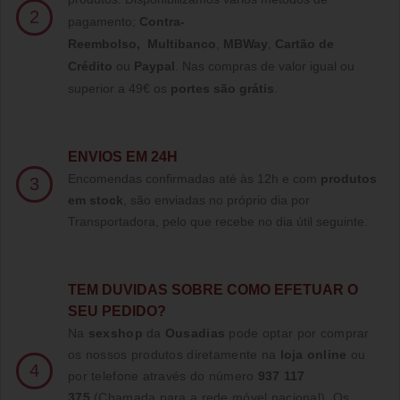
2
pagamento;
Contra-
Reembolso
,
Multibanco
,
MBWay
,
Cartão de
Crédito
ou
Paypal
.
Nas compras de valor igual ou
superior a 49€ os
portes são grátis
.
ENVIOS EM 24H
Encomendas confirmadas até às 12h e com
produtos
3
em stock
, são enviadas no próprio dia por
Transportadora, pelo que recebe no dia útil seguinte.
TE
M DUVIDAS SOBRE COMO EFETUAR O
SEU PEDIDO?
Na
sexshop
da
Ousadias
pode optar por comprar
os nossos produtos diretamente na
loja online
ou
4
por telefone através do número
937 117
375
(Chamada para a rede móvel nacional)
. Os