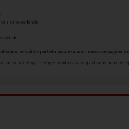
o
íveis de experiência
tensidade
êntico, versátil e perfeito para explorar novas sensações a s
a na nossa sex shop – sempre prontos a acompanhar os seus desej