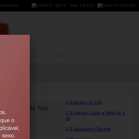
ovo Cliente
Qtd:
0
Total:
€
€ 0,00
A
BRINCADEIRAS
NOVOS
5 / 12,7 CM TAN