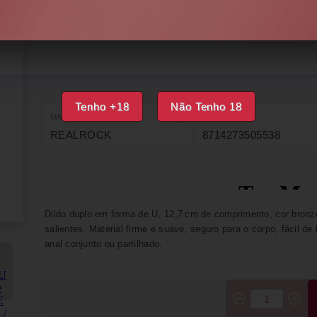
DISPONÍVEL
IMPRIMIR
FAVORITOS
Tenho +18
Não Tenho 18
MARCA
EAN
REALROCK
8714273505538
Dildo duplo em forma de U, 12,7 cm de comprimento, cor bronze
salientes. Material firme e suave, seguro para o corpo, fácil de 
anal conjunto ou partilhado.