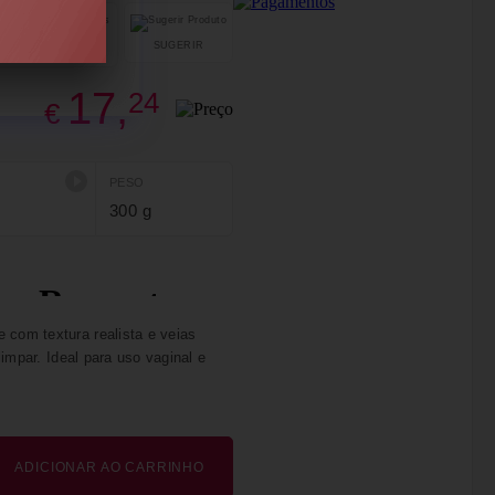
SUGERIR
PARTILHAR
17,
24
€
PESO
300 g
 com textura realista e veias
limpar. Ideal para uso vaginal e
ADICIONAR AO CARRINHO