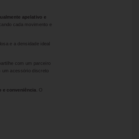
sualmente apelativo e
ficando cada movimento e
dosa e a densidade ideal
partilhe com um parceiro
m um acessório discreto
o e conveniência
. O