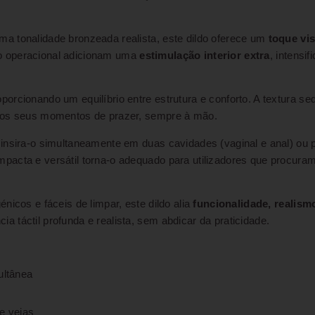
a tonalidade bronzeada realista, este dildo oferece um
toque vi
xo operacional adicionam uma
estimulação interior extra
, intensi
orcionando um equilíbrio entre estrutura e conforto. A textura se
a os seus momentos de prazer, sempre à mão.
insira-o simultaneamente em duas cavidades (vaginal e anal) ou 
pacta e versátil torna-o adequado para utilizadores que procura
nicos e fáceis de limpar, este dildo alia
funcionalidade, realism
 táctil profunda e realista, sem abdicar da praticidade.
ultânea
e veias