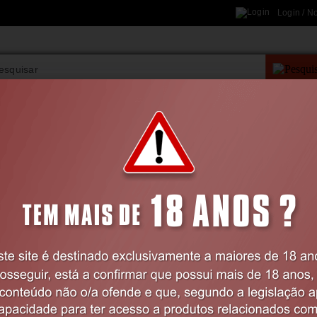
Login / N
PESQUISA AVANÇAD
VIBRADORES
BDSM
LINGERIE
FARMÁCIA
BRINQUEDOS
Dildos e Plugs
Dildos Duplos
DILDO DUPLO U SHAPED DOUBLE DILDO 
REALROCK
Código:
EX44184