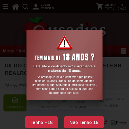
LOGIN
ARTIGOS:
0
REGISTO
TOTAL:
€ 0,00
Menu Produtos
DILDO CURVED REALISTIC 7 /18 CM FLESH
REALROCK
Código:
EX37662
SUGERIR
PARTILHAR
DISPONÍVEL
FAVORITOS
15,
99
€
Tenho +18
Não Tenho 18