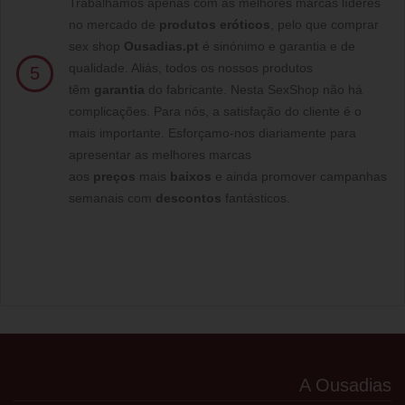
Trabalhamos apenas com as melhores marcas líderes
no mercado de
produtos eróticos
, pelo que comprar
sex shop
Ousadias.pt
é sinónimo e garantia e de
qualidade. Aliás, todos os nossos produtos
5
têm
garantia
do fabricante. Nesta SexShop não há
complicações. Para nós, a satisfação do cliente é o
mais importante. Esforçamo-nos diariamente para
apresentar as melhores marcas
aos
preços
mais
baixos
e ainda promover campanhas
semanais com
descontos
fantásticos.
A Ousadias