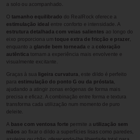
a solo ou acompanhado.
O
tamanho equilibrado
do RealRock oferece a
estimulação ideal
entre conforto e intensidade. A
estrutura detalhada com veias salientes
ao longo do
eixo proporciona um
toque extra de fricção e prazer
,
enquanto a
glande bem torneada
e a
coloração
autêntica
tornam a experiência mais envolvente e
visualmente excitante.
Graças à sua
ligeira curvatura
, este dildo é perfeito
para
estimulação do ponto G ou da próstata
,
ajudando a atingir zonas erógenas de forma mais
precisa e eficaz. A combinação entre forma e textura
transforma cada utilização num momento de puro
deleite.
A
base com ventosa forte
permite a
utilização sem
mãos
ao fixar o dildo a superfícies lisas como paredes,
azulejos ou chão, oferecendo-lhe liberdade total para