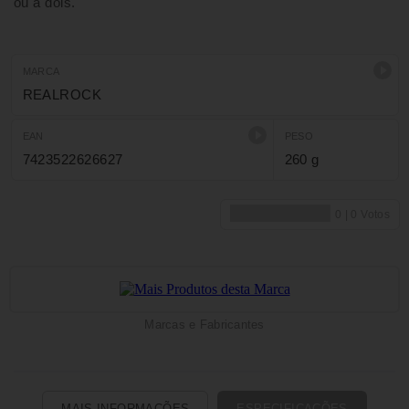
ou a dois.
MARCA
REALROCK
EAN
PESO
7423522626627
260 g
Marcas e Fabricantes
MAIS INFORMAÇÕES
ESPECIFICAÇÕES