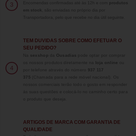
Encomendas confirmadas até às 12h e com
produtos
3
em stock
, são enviadas no próprio dia por
Transportadora, pelo que recebe no dia útil seguinte.
TE
M DUVIDAS SOBRE COMO EFETUAR O
SEU PEDIDO?
Na
sexshop
da
Ousadias
pode optar por comprar
os nossos produtos diretamente na
loja online
ou
4
por telefone através do número
937 117
375
(Chamada para a rede móvel nacional)
. Os
nossos comerciais terão todo o gosto em responder
ás suas questões e colocá-lo no caminho certo para
o produto que deseja.
ARTIGOS DE MARCA COM GARANTIA DE
QUALIDADE