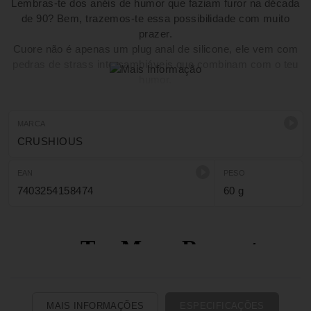
Lembras-te dos anéis de humor que faziam furor na década
de 90? Bem, trazemos-te essa possibilidade com muito
prazer.
Cuore não é apenas um plug anal de silicone, ele vem com
pedras de strass intercambiáveis que combinam com o teu
humor.
Queres seduzir ainda mais o teu parceiro? Atribuam um
significado a cada cor e faz com que o teu parceiro saiba
exatamente o que queres sem dizeres uma única palavra.
MARCA
Trocar os strass é muito fácil, basta beliscar a moldura de
CRUSHIOUS
silicone, retirar a joia e substituí-la por uma nova.
EAN
PESO
7403254158474
60 g
MAIS INFORMAÇÕES
ESPECIFICAÇÕES