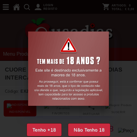
LOGIN
ARTIGOS:
0
REGISTO
TOTAL:
€ 0,00
Menu Produtos
CUORE PLUG ANAL MÉDIO COM 4 JOIAS
INTERCAMBIÁVEIS CRUSHIOUS
Código:
EX24107
INDISPONÍVEL
SUGERIR
FAVORITOS
PARTILHAR
10,
18
€
Tenho +18
Não Tenho 18