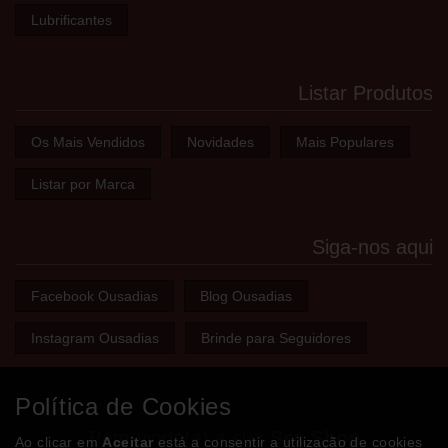
Lubrificantes
Listar Produtos
Os Mais Vendidos
Novidades
Mais Populares
Listar por Marca
Siga-nos aqui
Facebook Ousadias
Blog Ousadias
Instagram Ousadias
Brinde para Seguidores
Política de Cookies
Bem-vindo(a) à sua
Sex Shop
Ao clicar em
Aceitar
está a consentir a utilização de cookies