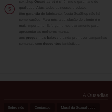
sex shop
Ousadias.pt
é sinónimo e garantia e de
qualidade. Aliás, todos os nossos produtos
5
têm
garantia
do fabricante. Nesta SexShop não há
complicações. Para nós, a satisfação do cliente é o
mais importante. Esforçamo-nos diariamente para
apresentar as melhores marcas
aos
preços
mais
baixos
e ainda promover campanhas
semanais com
descontos
fantásticos.
A Ousadias
Sobre nós
Contactos
Mural da Sexualidade