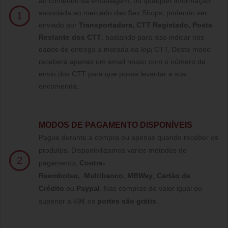
ao conteúdo da embalagem, ou qualquer informação
associada ao mercado das Sex Shops, podendo ser
1
enviado por
Transportadora, CTT Registado,
Posta
Restante dos CTT
, bastando para isso indicar nos
dados de entrega a morada da loja CTT, Deste modo
receberá apenas um email nosso com o número de
envio dos CTT para que possa levantar a sua
encomenda.
MODOS DE PAGAMENTO DISPONÍVEIS
Pague durante a compra ou apenas quando receber os
produtos. Disponibilizamos varios métodos de
2
pagamento;
Contra-
Reembolso
,
Multibanco
,
MBWay
,
Cartão de
Crédito
ou
Paypal
.
Nas compras de valor igual ou
superior a 49€ os
portes são grátis
.