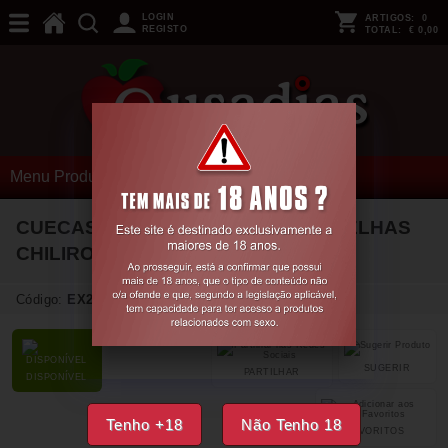
LOGIN
ARTIGOS:
0
REGISTO
TOTAL:
€ 0,00
Menu Produtos
CUECAS ECO PELE CR-4656 VERMELHAS
CHILIROSE
36-38 S/M
Código:
EX24043
SUGERIR
PARTILHAR
DISPONÍVEL
Tenho +18
Não Tenho 18
FAVORITOS