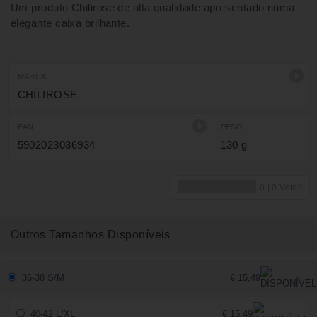
Um produto Chilirose de alta qualidade apresentado numa
elegante caixa brilhante.
MARCA
CHILIROSE
EAN
PESO
5902023036934
130 g
Outros Tamanhos Disponíveis
36-38 S/M
€ 15,49
40-42 L/XL
€ 15,49