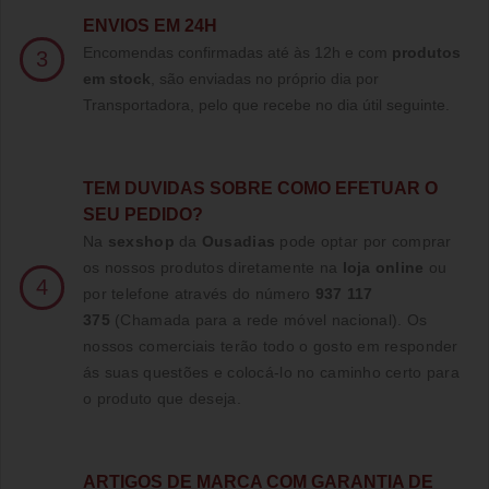
ENVIOS EM 24H
Encomendas confirmadas até às 12h e com
produtos
3
em stock
, são enviadas no próprio dia por
Transportadora, pelo que recebe no dia útil seguinte.
TE
M DUVIDAS SOBRE COMO EFETUAR O
SEU PEDIDO?
Na
sexshop
da
Ousadias
pode optar por comprar
os nossos produtos diretamente na
loja online
ou
4
por telefone através do número
937 117
375
(Chamada para a rede móvel nacional)
. Os
nossos comerciais terão todo o gosto em responder
ás suas questões e colocá-lo no caminho certo para
o produto que deseja.
ARTIGOS DE MARCA COM GARANTIA DE