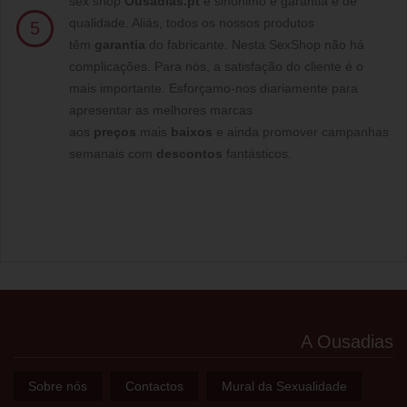
sex shop
Ousadias.pt
é sinónimo e garantia e de
qualidade. Aliás, todos os nossos produtos
5
têm
garantia
do fabricante. Nesta SexShop não há
complicações. Para nós, a satisfação do cliente é o
mais importante. Esforçamo-nos diariamente para
apresentar as melhores marcas
aos
preços
mais
baixos
e ainda promover campanhas
semanais com
descontos
fantásticos.
A Ousadias
Sobre nós
Contactos
Mural da Sexualidade