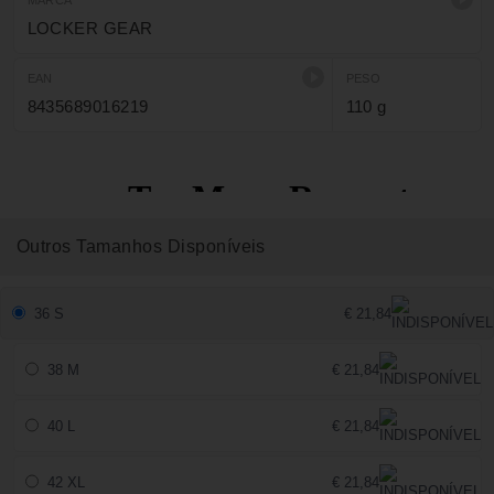
MARCA
LOCKER GEAR
EAN
PESO
8435689016219
110 g
Outros Tamanhos Disponíveis
36 S
€ 21,84
38 M
€ 21,84
40 L
€ 21,84
42 XL
€ 21,84