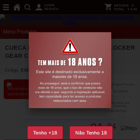
LOGIN
ARTIGOS:
0
REGISTO
TOTAL:
€ 0,00
Menu Produtos
CUECA BACKROOM BOTTOMLESS LOCKER
GEAR CAQUI
36 S
Código:
EX23747
SUGERIR
PARTILHAR
INDISPONÍVEL
FAVORITOS
21,
84
€
Tenho +18
Não Tenho 18