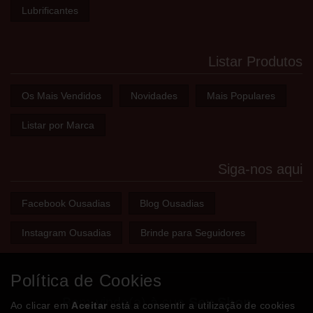
Lubrificantes
Listar Produtos
Os Mais Vendidos
Novidades
Mais Populares
Listar por Marca
Siga-nos aqui
Facebook Ousadias
Blog Ousadias
Instagram Ousadias
Brinde para Seguidores
Política de Cookies
Bem-vindo(a) à sua
Sex Shop
Ao clicar em
Aceitar
está a consentir a utilização de cookies