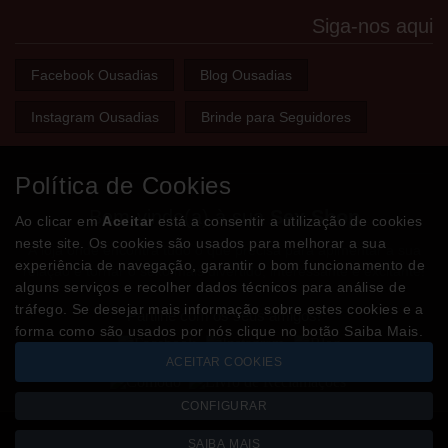
Siga-nos aqui
Facebook Ousadias
Blog Ousadias
Instagram Ousadias
Brinde para Seguidores
Política de Cookies
Bem-vindo(a) à sua
Sex Shop
Ao clicar em
Aceitar
está a consentir a utilização de cookies
neste site. Os cookies são usados para melhorar a sua
A loja onde encontra tudo o que precisa para apimentar a sua
experiência de navegação, garantir o bom funcionamento de
relação e tornar o sexo mais divertido, interessante e excitante!
alguns serviços e recolher dados técnicos para análise de
tráfego. Se desejar mais informação sobre estes cookies e a
Partilhe com os seus amigos!
forma como são usados por nós clique no botão Saiba Mais.
ACEITAR COOKIES
CONFIGURAR
SAIBA MAIS
Todos os valores incluem IVA à taxa em vigor
Copyright © OUSADIAS.pt 2026