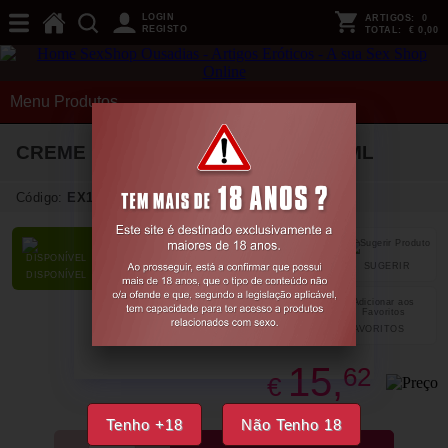
LOGIN
ARTIGOS:
0
REGISTO
TOTAL:
€ 0,00
Menu Produtos
CREME RETARDANTE PRORINO 50ML
Código:
EX16663
SUGERIR
PARTILHAR
DISPONÍVEL
FAVORITOS
15,
62
€
Tenho +18
Não Tenho 18