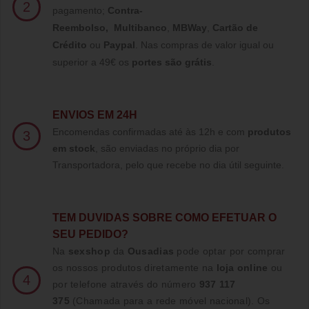
2
pagamento;
Contra-
Reembolso
,
Multibanco
,
MBWay
,
Cartão de
Crédito
ou
Paypal
.
Nas compras de valor igual ou
superior a 49€ os
portes são grátis
.
ENVIOS EM 24H
Encomendas confirmadas até às 12h e com
produtos
3
em stock
, são enviadas no próprio dia por
Transportadora, pelo que recebe no dia útil seguinte.
TE
M DUVIDAS SOBRE COMO EFETUAR O
SEU PEDIDO?
Na
sexshop
da
Ousadias
pode optar por comprar
os nossos produtos diretamente na
loja online
ou
4
por telefone através do número
937 117
375
(Chamada para a rede móvel nacional)
. Os