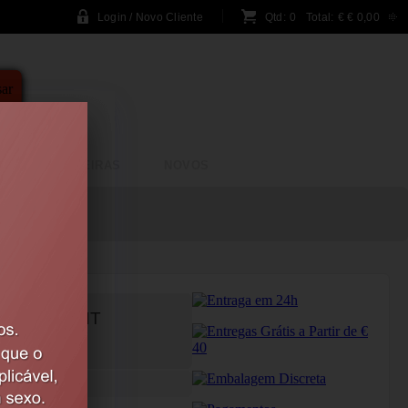
Login / Novo Cliente
Qtd:
0
Total:
€
€ 0,00
A
BRINCADEIRAS
NOVOS
AUTY NIGHT