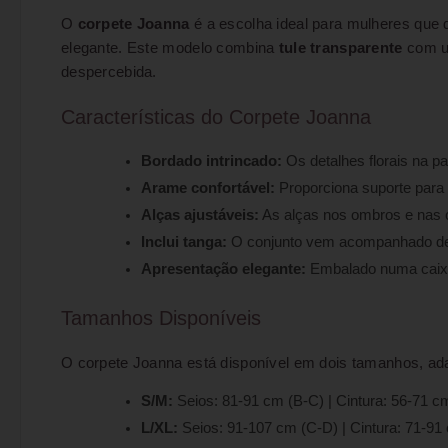
O
corpete Joanna
é a escolha ideal para mulheres que 
elegante. Este modelo combina
tule transparente
com 
despercebida.
Características do Corpete Joanna
Bordado intrincado:
Os detalhes florais na p
Arame confortável:
Proporciona suporte para o
Alças ajustáveis:
As alças nos ombros e nas co
Inclui tanga:
O conjunto vem acompanhado de 
Apresentação elegante:
Embalado numa caixa 
Tamanhos Disponíveis
O corpete Joanna está disponível em dois tamanhos, ada
S/M:
Seios: 81-91 cm (B-C) | Cintura: 56-71 c
L/XL:
Seios: 91-107 cm (C-D) | Cintura: 71-91