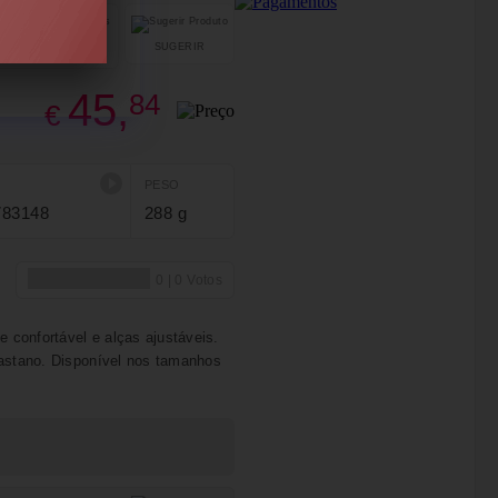
SUGERIR
PARTILHAR
45,
84
€
PESO
783148
288 g
e confortável e alças ajustáveis.
lastano. Disponível nos tamanhos