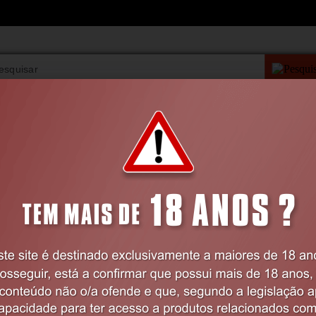
PESQUISA AVANÇAD
VIBRADORES
BDSM
LINGERIE
FARMÁCIA
LINGERIE
Feminina
Corpetes
CORPETE E TANGA JOANNA PRETO BE
FASHION
36-38 S/M
Código:
EX47445