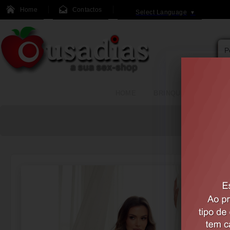
Home
Contactos
Select Language
▼
HOME
BRINQUEDOS