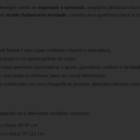
desejam sentir-se
especiais e sensuais
, enquanto destacam as s
um
tecido lindamente bordado
, criando uma aparência única e s
arte frontal e nas copas conferem charme e delicadeza.
 busto e um ajuste perfeito ao corpo.
stas permitem personalizar o ajuste, garantindo conforto e facilida
uma tanga a combinar, para um visual harmonioso.
sofisticada com uma fotografia do produto, ideal para oferecer com
ptando-se a diferentes medidas corporais:
m | Anca: 85-97 cm.
 cm | Anca: 97-112 cm.