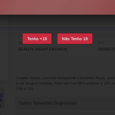
INDISPONÍVEL
IMPRIMIR
FAVORITOS
Tenho +18
Não Tenho 18
MARCA
EAN
BEAUTY NIGHT FASHION
5903031
Corpete Joanna, com tule transparente e bordados florais, aram
Inclui tanga a combinar. Fabricado com 88% poliéster e 12% e
S/M e L/XL.
Outros Tamanhos Disponíveis