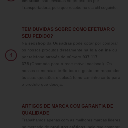
em stock
, são enviadas no próprio dia por
Transportadora, pelo que recebe no dia útil seguinte.
TE
M DUVIDAS SOBRE COMO EFETUAR O
SEU PEDIDO?
Na
sexshop
da
Ousadias
pode optar por comprar
os nossos produtos diretamente na
loja online
ou
4
por telefone através do número
937 117
375
(Chamada para a rede móvel nacional)
. Os
nossos comerciais terão todo o gosto em responder
ás suas questões e colocá-lo no caminho certo para
o produto que deseja.
ARTIGOS DE MARCA COM GARANTIA DE
QUALIDADE
Trabalhamos apenas com as melhores marcas líderes
no mercado de
produtos eróticos
, pelo que comprar