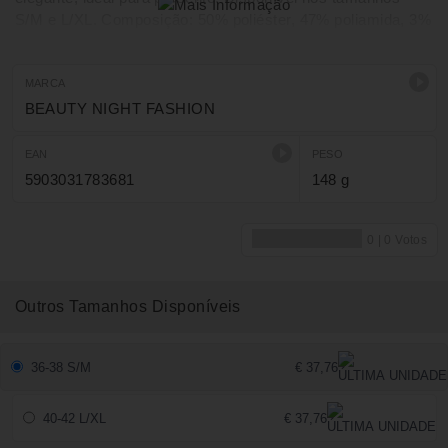
S/M e L/XL. Composição: 50% poliéster, 47% poliamida, 3%
elastano.
MARCA
BEAUTY NIGHT FASHION
EAN
PESO
5903031783681
148 g
Outros Tamanhos Disponíveis
36-38 S/M
€ 37,76
40-42 L/XL
€ 37,76