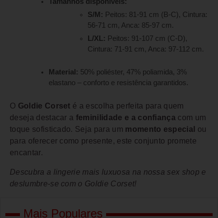
Tamanhos disponíveis:
S/M:
Peitos: 81-91 cm (B-C), Cintura:
56-71 cm, Anca: 85-97 cm.
L/XL:
Peitos: 91-107 cm (C-D),
Cintura: 71-91 cm, Anca: 97-112 cm.
Material:
50% poliéster, 47% poliamida, 3%
elastano – conforto e resistência garantidos.
O
Goldie Corset
é a escolha perfeita para quem
deseja destacar a
feminilidade e a confiança
com um
toque sofisticado. Seja para um
momento especial
ou
para oferecer como presente, este conjunto promete
encantar.
Descubra a lingerie mais luxuosa na nossa sex shop e
deslumbre-se com o Goldie Corset!
Mais Populares