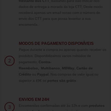
Restante dos CTT
, bastando para isso indicar nos
dados de entrega a morada da loja CTT, Deste modo
receberá apenas um email nosso com o número de
envio dos CTT para que possa levantar a sua
encomenda.
MODOS DE PAGAMENTO DISPONÍVEIS
Pague durante a compra ou apenas quando receber os
produtos. Disponibilizamos varios métodos de
2
pagamento;
Contra-
Reembolso
,
Multibanco
,
MBWay
,
Cartão de
Crédito
ou
Paypal
.
Nas compras de valor igual ou
superior a 49€ os
portes são grátis
.
ENVIOS EM 24H
Encomendas confirmadas até às 12h e com
produtos
3