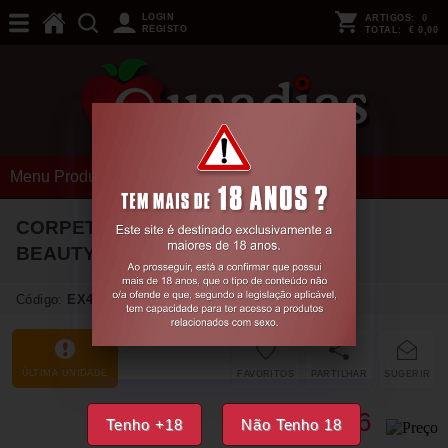
LOGIN
ARTIGOS:
0
REGISTO
TOTAL:
€ 0,00
Menu Produtos
CORPETE E TANGA GOLDIE PRETO
BEAUTY NIGHT FASHION
36-38 S/M
Código:
EX47504
ÚLTIMA UNIDADE
FAVORITOS
PARTILHAR
SUGERIR
37,
76
Tenho +18
Não Tenho 18
€