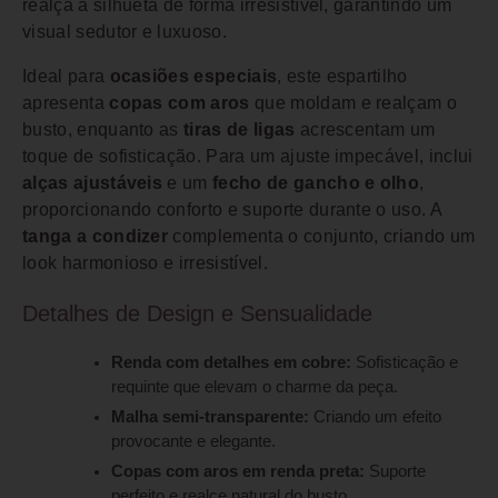
realça a silhueta de forma irresistível, garantindo um
visual sedutor e luxuoso.
Ideal para
ocasiões especiais
, este espartilho
apresenta
copas com aros
que moldam e realçam o
busto, enquanto as
tiras de ligas
acrescentam um
toque de sofisticação. Para um ajuste impecável, inclui
alças ajustáveis
e um
fecho de gancho e olho
,
proporcionando conforto e suporte durante o uso. A
tanga a condizer
complementa o conjunto, criando um
look harmonioso e irresistível.
Detalhes de Design e Sensualidade
Renda com detalhes em cobre:
Sofisticação e
requinte que elevam o charme da peça.
Malha semi-transparente:
Criando um efeito
provocante e elegante.
Copas com aros em renda preta:
Suporte
perfeito e realce natural do busto.