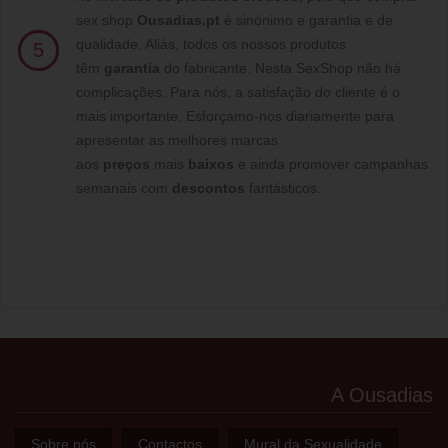
sex shop
Ousadias.pt
é sinónimo e garantia e de
qualidade. Aliás, todos os nossos produtos
5
têm
garantia
do fabricante. Nesta SexShop não há
complicações. Para nós, a satisfação do cliente é o
mais importante. Esforçamo-nos diariamente para
apresentar as melhores marcas
aos
preços
mais
baixos
e ainda promover campanhas
semanais com
descontos
fantásticos.
A Ousadias
Sobre nós
Contactos
Mural da Sexualidade