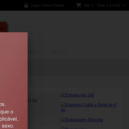
Login / Novo Cliente
Qtd:
0
Total:
€
€ 0,00
A
BRINCADEIRAS
NOVOS
.8 FT / 10 M