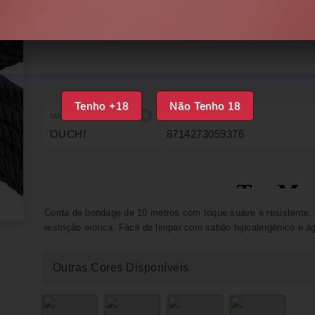
INDISPONÍVEL
IMPRIMIR
FAVORITOS
Tenho +18
Não Tenho 18
MARCA
EAN
OUCH!
8714273059376
Corda de bondage de 10 metros com toque suave e resistente. Id
restrição erótica. Fácil de limpar com sabão hipoalergénico e 
Outras Cores Disponíveis