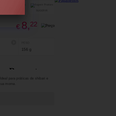
SUGERIR
PARTILHAR
8,
22
€
PESO
156 g
eal para práticas de shibari e
água morna.