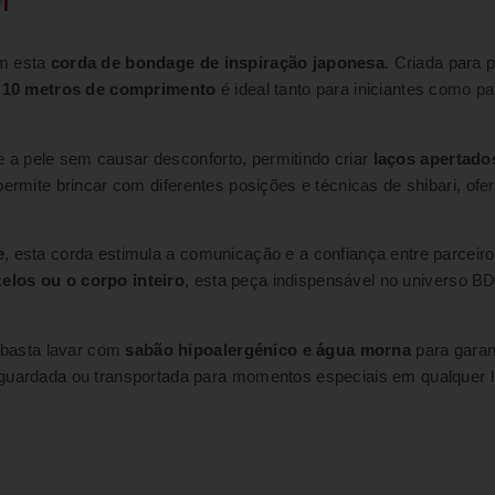
om esta
corda de bondage de inspiração japonesa
. Criada para 
e
10 metros de comprimento
é ideal tanto para iniciantes como p
re a pele sem causar desconforto, permitindo criar
laços apertado
ermite brincar com diferentes posições e técnicas de shibari, of
e
, esta corda estimula a comunicação e a confiança entre parceir
elos ou o corpo inteiro
, esta peça indispensável no universo 
: basta lavar com
sabão hipoalergénico e água morna
para garant
 guardada ou transportada para momentos especiais em qualquer l