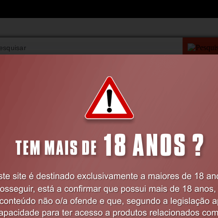
PESQUISA AVANÇAD
VIBRADORES
BDSM
LINGERIE
FARMÁCIA
Home
BDSM
Cordas
CORDA DE POLIÉSTER PARA BONDAGE 32
PRETA OUCH!
Código:
EX52639