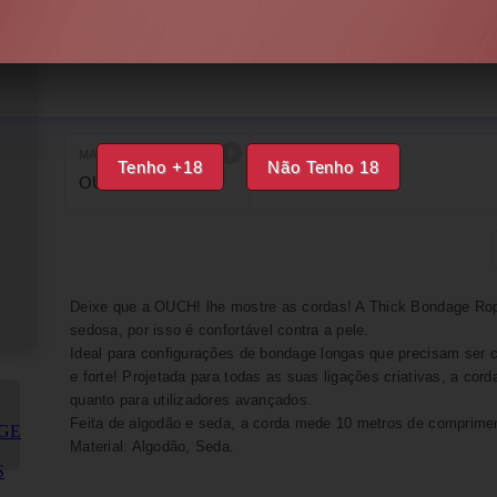
DISPONÍVEL
IMPRIMIR
FAVORITOS
MARCA
EAN
Tenho +18
Não Tenho 18
OUCH!
8714273532114
Deixe que a OUCH! lhe mostre as cordas! A Thick Bondage Ro
sedosa, por isso é confortável contra a pele.
Ideal para configurações de bondage longas que precisam ser 
e forte! Projetada para todas as suas ligações criativas, a corda
quanto para utilizadores avançados.
Feita de algodão e seda, a corda mede 10 metros de comprime
Material: Algodão, Seda.