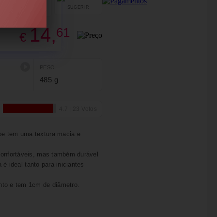
SUGERIR
PARTILHAR
14,
61
€
PESO
485 g
pe tem uma textura macia e
confortáveis, mas também durável
 é ideal tanto para iniciantes
nto e tem 1cm de diâmetro.