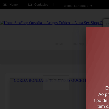
Home
Contactos
Select Language
▼
HOME
BRINQUEDOS
Loading zoom