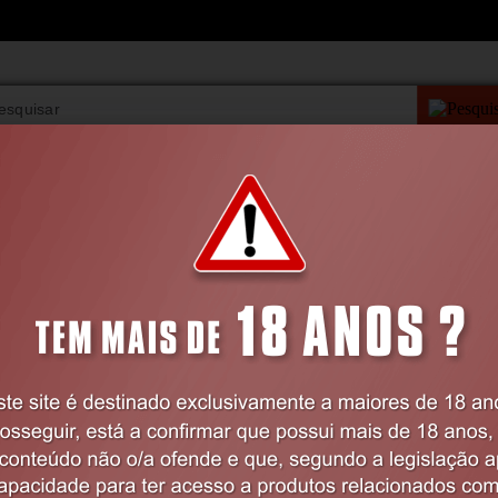
PESQUISA AVANÇAD
VIBRADORES
BDSM
LINGERIE
FARMÁCIA
Home
BDSM
Cordas
CORDA BONDAGE 10 METROS OUCH! P
Código:
EX17306