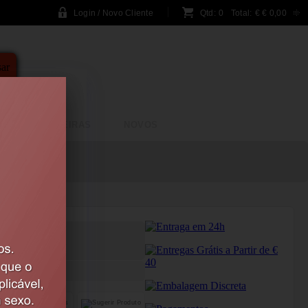
Login / Novo Cliente
Qtd:
0
Total:
€
€ 0,00
A
BRINCADEIRAS
NOVOS
RETA