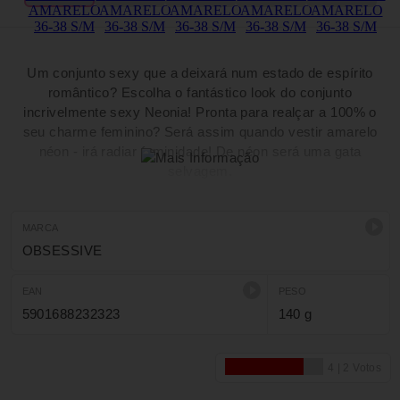
Um conjunto sexy que a deixará num estado de espírito
romântico? Escolha o fantástico look do conjunto
incrivelmente sexy Neonia! Pronta para realçar a 100% o
seu charme feminino? Será assim quando vestir amarelo
néon - irá radiar feminidade! De néon será uma gata
selvagem.
MARCA
OBSESSIVE
EAN
PESO
5901688232323
140 g