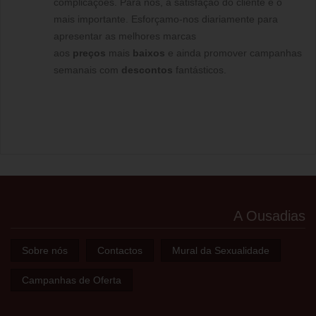
complicações. Para nós, a satisfação do cliente é o
mais importante. Esforçamo-nos diariamente para
apresentar as melhores marcas
aos
preços
mais
baixos
e ainda promover campanhas
semanais com
descontos
fantásticos.
A Ousadias
Sobre nós
Contactos
Mural da Sexualidade
Campanhas de Oferta