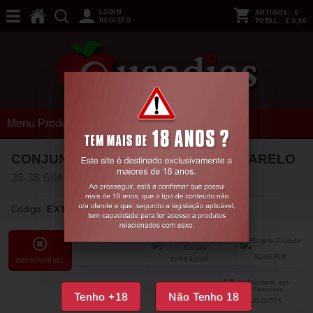
LOGIN
ARTIGOS:
0
REGISTO
TOTAL:
€ 0,00
Menu Produtos
CONJUNTO NEONIA OBSESSIVE AMARELO
36-38 S/M
Código:
EX18616
SUGERIR
PARTILHAR
INDISPONÍVEL
Tenho +18
Não Tenho 18
FAVORITOS