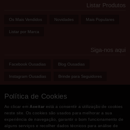
Listar Produtos
Os Mais Vendidos
Novidades
Mais Populares
Listar por Marca
Siga-nos aqui
Facebook Ousadias
Blog Ousadias
Instagram Ousadias
Brinde para Seguidores
Política de Cookies
Bem-vindo(a) à sua
Sex Shop
Ao clicar em
Aceitar
está a consentir a utilização de cookies
neste site. Os cookies são usados para melhorar a sua
A loja onde encontra tudo o que precisa para apimentar a sua
experiência de navegação, garantir o bom funcionamento de
relação e tornar o sexo mais divertido, interessante e excitante!
alguns serviços e recolher dados técnicos para análise de