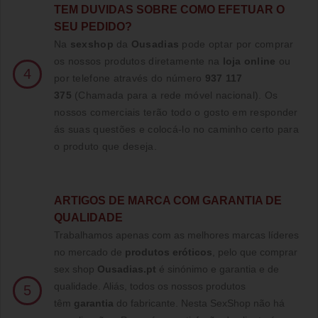
TE
M DUVIDAS SOBRE COMO EFETUAR O
SEU PEDIDO?
Na
sexshop
da
Ousadias
pode optar por comprar
os nossos produtos diretamente na
loja online
ou
4
por telefone através do número
937 117
375
(Chamada para a rede móvel nacional)
. Os
nossos comerciais terão todo o gosto em responder
ás suas questões e colocá-lo no caminho certo para
o produto que deseja.
ARTIGOS DE MARCA COM GARANTIA DE
QUALIDADE
Trabalhamos apenas com as melhores marcas líderes
no mercado de
produtos eróticos
, pelo que comprar
sex shop
Ousadias.pt
é sinónimo e garantia e de
qualidade. Aliás, todos os nossos produtos
5
têm
garantia
do fabricante. Nesta SexShop não há