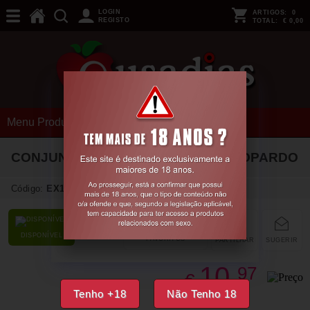
LOGIN
ARTIGOS:
0
REGISTO
TOTAL:
€ 0,00
Menu Produtos
CONJUNTO DE BIQUÍNI CR-4489 LEOPARDO
Código:
EX19892
DISPONÍVEL
FAVORITOS
PARTILHAR
SUGERIR
10,
97
€
Tenho +18
Não Tenho 18