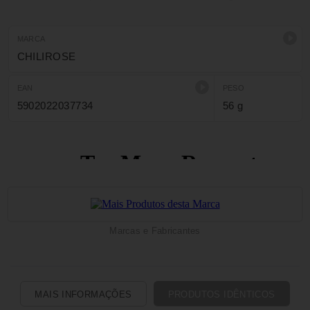
Composição: 90% poliamida, 10% elastano.
Tamanho: 36-38 S/M
MARCA
CHILIROSE
EAN
PESO
5902022037734
56 g
Marcas e Fabricantes
MAIS INFORMAÇÕES
PRODUTOS IDÊNTICOS