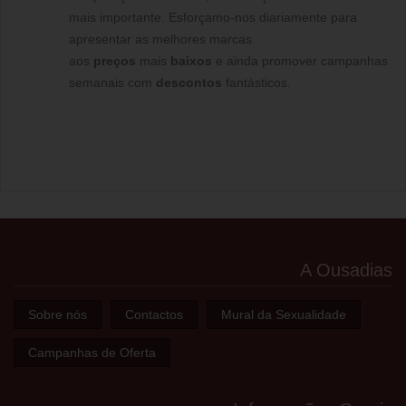
mais importante. Esforçamo-nos diariamente para
apresentar as melhores marcas
aos
preços
mais
baixos
e ainda promover campanhas
semanais com
descontos
fantásticos.
A Ousadias
Sobre nós
Contactos
Mural da Sexualidade
Campanhas de Oferta