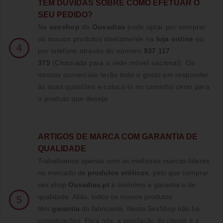
TE
M DUVIDAS SOBRE COMO EFETUAR O
SEU PEDIDO?
Na
sexshop
da
Ousadias
pode optar por comprar
os nossos produtos diretamente na
loja online
ou
4
por telefone através do número
937 117
375
(Chamada para a rede móvel nacional)
. Os
nossos comerciais terão todo o gosto em responder
ás suas questões e colocá-lo no caminho certo para
o produto que deseja.
ARTIGOS DE MARCA COM GARANTIA DE
QUALIDADE
Trabalhamos apenas com as melhores marcas líderes
no mercado de
produtos eróticos
, pelo que comprar
sex shop
Ousadias.pt
é sinónimo e garantia e de
qualidade. Aliás, todos os nossos produtos
5
têm
garantia
do fabricante. Nesta SexShop não há
complicações. Para nós, a satisfação do cliente é o