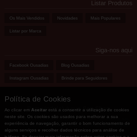
Listar Produtos
Os Mais Vendidos
Novidades
Mais Populares
Listar por Marca
Siga-nos aqui
Facebook Ousadias
Blog Ousadias
Instagram Ousadias
Brinde para Seguidores
Política de Cookies
Bem-vindo(a) à sua
Sex Shop
Ao clicar em
Aceitar
está a consentir a utilização de cookies
neste site. Os cookies são usados para melhorar a sua
A loja onde encontra tudo o que precisa para apimentar a sua
experiência de navegação, garantir o bom funcionamento de
relação e tornar o sexo mais divertido, interessante e excitante!
alguns serviços e recolher dados técnicos para análise de
tráfego. Se desejar mais informação sobre estes cookies e a