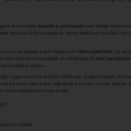
 quem procura aliar
ousadia e sofisticação
num design único e m
lidade feminina de forma elegante, sendo ideal para ocasiões esp
lo seu visual ousado e pelo design com
efeito espartilho
. Os laço
 sem abrir mão da sensualidade. A combinação do
tule translúcido
ual arrojado e sedutor.
ção, segue a mesma estética sofisticada, proporcionando um con
 Lenza é suave para a pele, não perde a cor nem os tons durante 
 e funcionalidade por muito tempo.
ion
tanga a combinar.