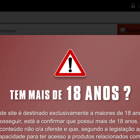
L
PESQUISA AVANÇAD
VIBRADORES
BDSM
LINGERIE
FARMÁCIA
LINGERIE
Feminina
Conjuntos
CONJUNTO DE 2 PEÇAS LENZA PRETO 
Código:
EX49324