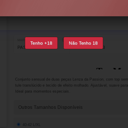
INDISPONÍVEL
IMPRIMIR
FAVORITOS
MARCA
EAN
Tenho +18
Não Tenho 18
PASSION
5908305905813
Conjunto sensual de duas peças Lenza da Passion, com top sem
tule translúcido e tecido de efeito molhado. Ajustável, suave para
Ideal para momentos especiais.
Outros Tamanhos Disponíveis
40-42 L/XL