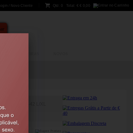
ogin / Novo Cliente
Qtd:
0
Total:
€
€ 0,00
A
BRINCADEIRAS
NOVOS
PASSION
40-42 L/XL