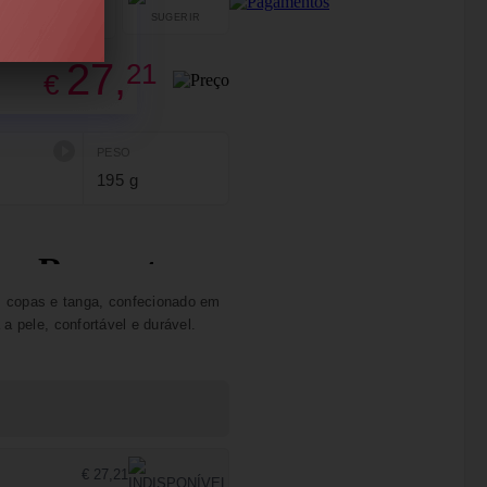
SUGERIR
PARTILHAR
27,
21
€
PESO
195 g
 copas e tanga, confecionado em
 a pele, confortável e durável.
€ 27,21