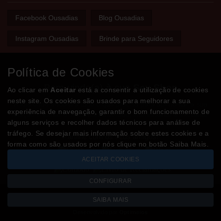
Facebook Ousadias
Blog Ousadias
Instagram Ousadias
Brinde para Seguidores
Política de Cookies
Bem-vindo(a) à sua
Sex Shop
Ao clicar em
Aceitar
está a consentir a utilização de cookies
neste site. Os cookies são usados para melhorar a sua
A loja onde encontra tudo o que precisa para apimentar a sua
experiência de navegação, garantir o bom funcionamento de
relação e tornar o sexo mais divertido, interessante e excitante!
alguns serviços e recolher dados técnicos para análise de
tráfego. Se desejar mais informação sobre estes cookies e a
Partilhe com os seus amigos!
forma como são usados por nós clique no botão Saiba Mais.
ACEITAR COOKIES
CONFIGURAR
SAIBA MAIS
Todos os valores incluem IVA à taxa em vigor
Copyright © OUSADIAS.pt 2026
Desenvolvido por
Optimeios