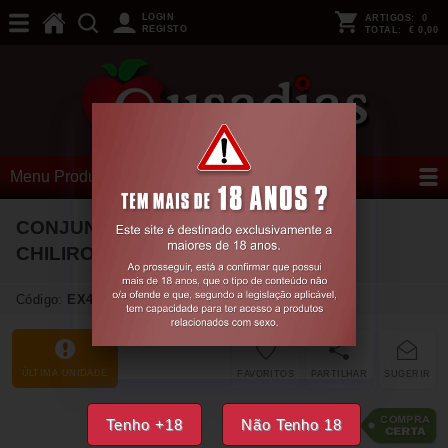
LOGIN
ARTIGOS:
0
REGISTO
TOTAL:
€ 0,00
Menu Produtos
CONJUNTO CR-4716 VERMELHO
CHILIROSE
36 S
Código:
EX47026
ÚLTIMA UNIDADE
FAVORITOS
PARTILHAR
SUGERIR
26,
38
Tenho +18
Não Tenho 18
€