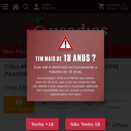
LOGIN
ARTIGOS:
0
REGISTO
TOTAL:
€ 0,00
Menu Produtos
COLLANTS TIOPEN 018 PRETAS (20 DEN)
PASSION
1/2
Código:
EX50416
SUGERIR
FAVORITOS
ÚLTIMA UNIDADE
PARTILHAR
10,
65
Tenho +18
Não Tenho 18
€