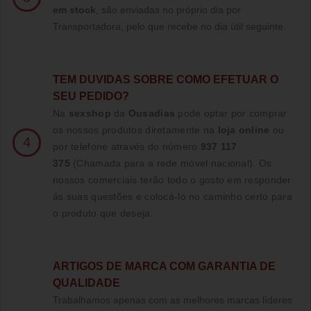
em stock
, são enviadas no próprio dia por
Transportadora, pelo que recebe no dia útil seguinte.
TE
M DUVIDAS SOBRE COMO EFETUAR O
SEU PEDIDO?
Na
sexshop
da
Ousadias
pode optar por comprar
os nossos produtos diretamente na
loja online
ou
4
por telefone através do número
937 117
375
(Chamada para a rede móvel nacional)
. Os
nossos comerciais terão todo o gosto em responder
ás suas questões e colocá-lo no caminho certo para
o produto que deseja.
ARTIGOS DE MARCA COM GARANTIA DE
QUALIDADE
Trabalhamos apenas com as melhores marcas líderes