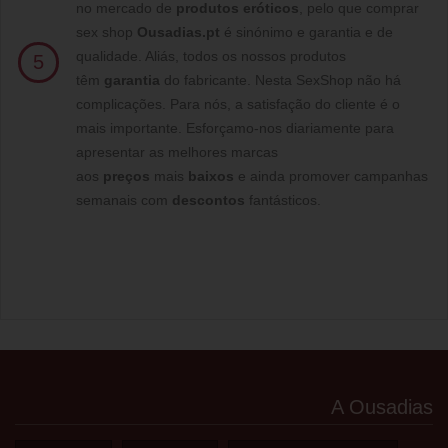
no mercado de
produtos eróticos
, pelo que comprar
sex shop
Ousadias.pt
é sinónimo e garantia e de
qualidade. Aliás, todos os nossos produtos
5
têm
garantia
do fabricante. Nesta SexShop não há
complicações. Para nós, a satisfação do cliente é o
mais importante. Esforçamo-nos diariamente para
apresentar as melhores marcas
aos
preços
mais
baixos
e ainda promover campanhas
semanais com
descontos
fantásticos.
A Ousadias