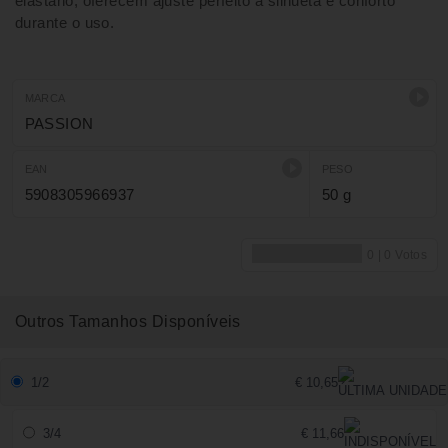
elastano, oferecem ajuste perfeito à silhueta e conforto
durante o uso.
MARCA
PASSION
EAN
PESO
5908305966937
50 g
Outros Tamanhos Disponíveis
1/2
€ 10,65
3/4
€ 11,66