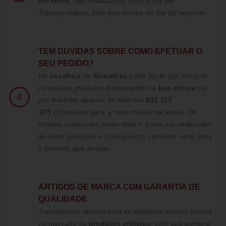
em stock
, são enviadas no próprio dia por
Transportadora, pelo que recebe no dia útil seguinte.
TE
M DUVIDAS SOBRE COMO EFETUAR O
SEU PEDIDO?
Na
sexshop
da
Ousadias
pode optar por comprar
os nossos produtos diretamente na
loja online
ou
4
por telefone através do número
937 117
375
(Chamada para a rede móvel nacional)
. Os
nossos comerciais terão todo o gosto em responder
ás suas questões e colocá-lo no caminho certo para
o produto que deseja.
ARTIGOS DE MARCA COM GARANTIA DE
QUALIDADE
Trabalhamos apenas com as melhores marcas líderes
no mercado de
produtos eróticos
, pelo que comprar