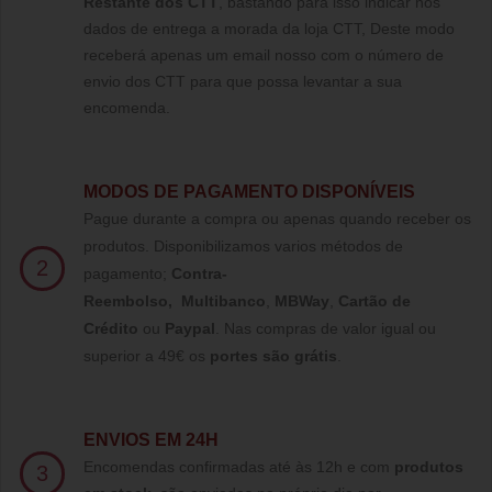
Restante dos CTT
, bastando para isso indicar nos
dados de entrega a morada da loja CTT, Deste modo
receberá apenas um email nosso com o número de
envio dos CTT para que possa levantar a sua
encomenda.
MODOS DE PAGAMENTO DISPONÍVEIS
Pague durante a compra ou apenas quando receber os
produtos. Disponibilizamos varios métodos de
2
pagamento;
Contra-
Reembolso
,
Multibanco
,
MBWay
,
Cartão de
Crédito
ou
Paypal
.
Nas compras de valor igual ou
superior a 49€ os
portes são grátis
.
ENVIOS EM 24H
Encomendas confirmadas até às 12h e com
produtos
3