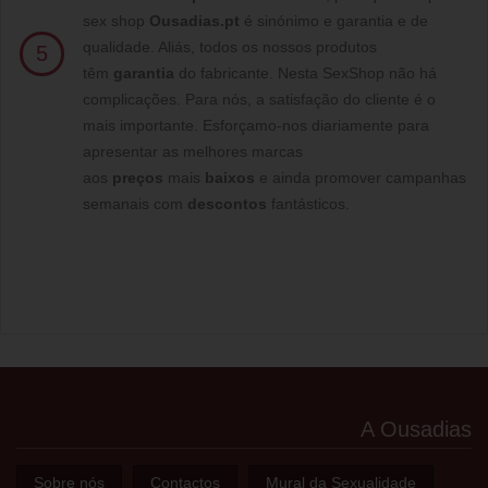
sex shop
Ousadias.pt
é sinónimo e garantia e de
qualidade. Aliás, todos os nossos produtos
5
têm
garantia
do fabricante. Nesta SexShop não há
complicações. Para nós, a satisfação do cliente é o
mais importante. Esforçamo-nos diariamente para
apresentar as melhores marcas
aos
preços
mais
baixos
e ainda promover campanhas
semanais com
descontos
fantásticos.
A Ousadias
Sobre nós
Contactos
Mural da Sexualidade