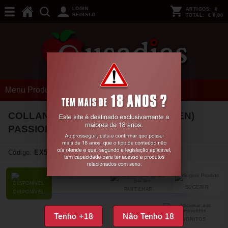
LOGIN
ARTIGOS:
0
REGISTO
TOTAL:
€ 0,00
Menu Produtos
COLLANTS TIOPEN 010 BEGE (20 DEN)
PASSION
1/2
Código:
EX50381
SUGERIR
PARTILHAR
DISPONÍVEL
Tenho +18
Não Tenho 18
FAVORITOS