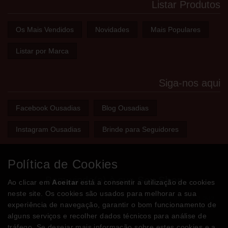
Listar Produtos
Os Mais Vendidos
Novidades
Mais Populares
Listar por Marca
Siga-nos aqui
Facebook Ousadias
Blog Ousadias
Instagram Ousadias
Brinde para Seguidores
Política de Cookies
Bem-vindo(a) à sua
Sex Shop
Ao clicar em
Aceitar
está a consentir a utilização de cookies
neste site. Os cookies são usados para melhorar a sua
A loja onde encontra tudo o que precisa para apimentar a sua
experiência de navegação, garantir o bom funcionamento de
relação e tornar o sexo mais divertido, interessante e excitante!
alguns serviços e recolher dados técnicos para análise de
tráfego. Se desejar mais informação sobre estes cookies e a