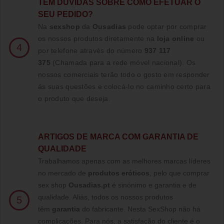
TE
M DUVIDAS SOBRE COMO EFETUAR O
SEU PEDIDO?
Na
sexshop
da
Ousadias
pode optar por comprar
os nossos produtos diretamente na
loja online
ou
4
por telefone através do número
937 117
375
(Chamada para a rede móvel nacional)
. Os
nossos comerciais terão todo o gosto em responder
ás suas questões e colocá-lo no caminho certo para
o produto que deseja.
ARTIGOS DE MARCA COM GARANTIA DE
QUALIDADE
Trabalhamos apenas com as melhores marcas líderes
no mercado de
produtos eróticos
, pelo que comprar
sex shop
Ousadias.pt
é sinónimo e garantia e de
qualidade. Aliás, todos os nossos produtos
5
têm
garantia
do fabricante. Nesta SexShop não há
complicações. Para nós, a satisfação do cliente é o