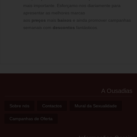
mais importante. Esforçamo-nos diariamente para
apresentar as melhores marcas
aos
preços
mais
baixos
e ainda promover campanhas
semanais com
descontos
fantásticos.
A Ousadias
Sobre nós
Contactos
Mural da Sexualidade
Campanhas de Oferta