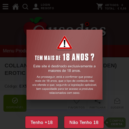
LOGIN
ARTIGOS:
0
REGISTO
TOTAL:
€ 0,00
Menu Produtos
COLLANTS TIOPEN 005 PRETAS (60 DEN)
EROTIC LINE PASSION
1/2
Código:
EX50355
DISPONÍVEL
FAVORITOS
PARTILHAR
SUGERIR
14,
17
Tenho +18
Não Tenho 18
€