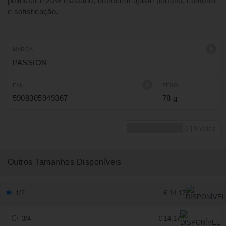
poliéster e 20% elastano, oferecem ajuste perfeito, conforto
e sofisticação.
MARCA
PASSION
EAN
PESO
5908305949367
78 g
Outros Tamanhos Disponíveis
1/2
€ 14,17
3/4
€ 14,17