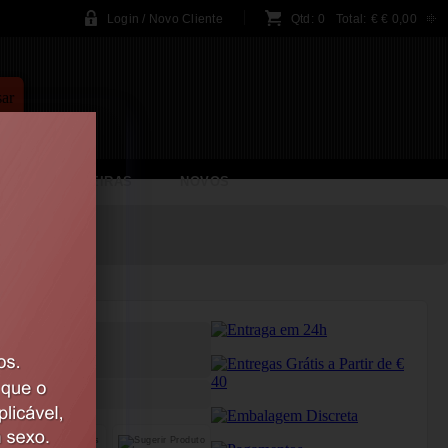
Login / Novo Cliente
Qtd:
0
Total:
€
€ 0,00
A
BRINCADEIRAS
NOVOS
 PASSION