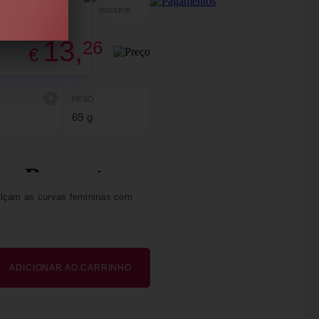
SUGERIR
PARTILHAR
13,
26
€
PESO
69 g
ealçam as curvas femininas com
ADICIONAR AO CARRINHO