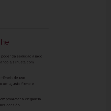
lhe
o poder da sedução aliado
cando a silhueta com
eriência de uso
ndo um
ajuste firme e
comprometer a elegância.
quer ocasião.