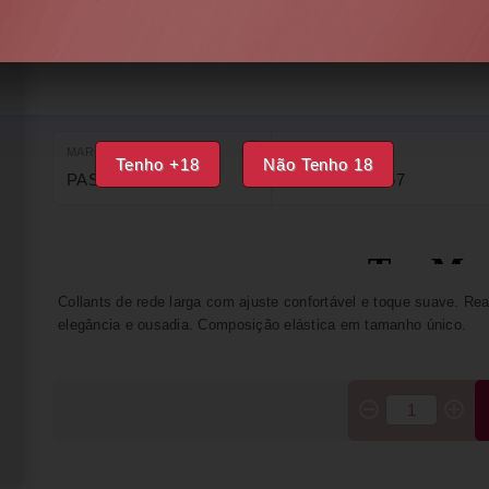
DISPONÍVEL
IMPRIMIR
FAVORITOS
MARCA
EAN
Tenho +18
Não Tenho 18
PASSION
5908305948957
Collants de rede larga com ajuste confortável e toque suave. R
elegância e ousadia. Composição elástica em tamanho único.