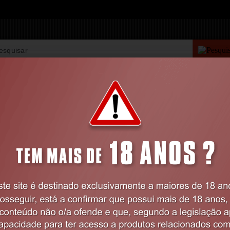
PESQUISA AVANÇAD
VIBRADORES
BDSM
LINGERIE
FARMÁCIA
LINGERIE
Feminina
Collants
COLLANTS S021 BRANCAS EROTIC LINE
Código:
EX51664