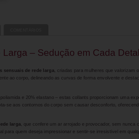
COMENTÁRIOS
e Larga – Sedução em Cada Deta
ts sensuais de rede larga
, criadas para mulheres que valorizam 
ente ao corpo, delineando as curvas de forma envolvente e desta
poliamida e 20% elastano – estas collants proporcionam uma exp
pta-se aos contornos do corpo sem causar desconforto, oferece
ede larga
, que confere um ar arrojado e provocador, sem nunca 
eal para quem deseja impressionar e sentir-se irresistível em qual