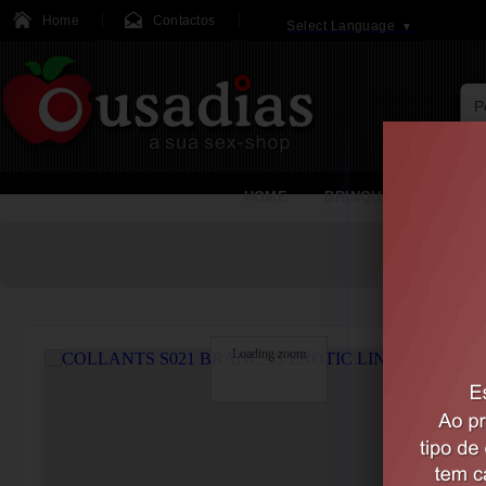
Home
Contactos
Select Language
▼
HOME
BRINQUEDOS
Loading zoom