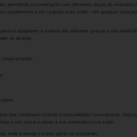
cação, permitindo a combinação com diferentes peças de vestuário o
o complemento a um conjunto mais subtil – em qualquer situação
para se adaptarem à maioria das silhuetas, graças à sua elasticid
der de atração.
 visual arrojado
no
a
corpos
ants que combinam conforto e sensualidade como poucas. Seja p
mar o seu visual e elevar a sua autoestima com estilo.
op, onde o desejo e o bom gosto se encontram.