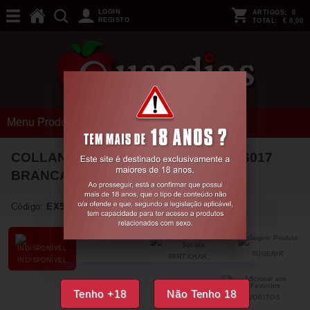
LOGIN
ARTIGOS:
0
REGISTO
TOTAL:
€ 0,00
Menu Produtos
COLLANTS COM EFEITO DE LIGAS S017
BRANCAS EROTIC LINE PASSION
Código:
EX51656
SUGERIR
PARTILHAR
INDISPONÍVEL
Tenho +18
Não Tenho 18
FAVORITOS