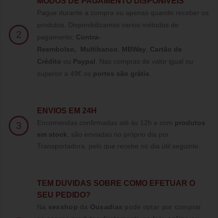
MODOS DE PAGAMENTO DISPONÍVEIS
Pague durante a compra ou apenas quando receber os
produtos. Disponibilizamos varios métodos de
2
pagamento;
Contra-
Reembolso
,
Multibanco
,
MBWay
,
Cartão de
Crédito
ou
Paypal
.
Nas compras de valor igual ou
superior a 49€ os
portes são grátis
.
ENVIOS EM 24H
Encomendas confirmadas até às 12h e com
produtos
3
em stock
, são enviadas no próprio dia por
Transportadora, pelo que recebe no dia útil seguinte.
TE
M DUVIDAS SOBRE COMO EFETUAR O
SEU PEDIDO?
Na
sexshop
da
Ousadias
pode optar por comprar