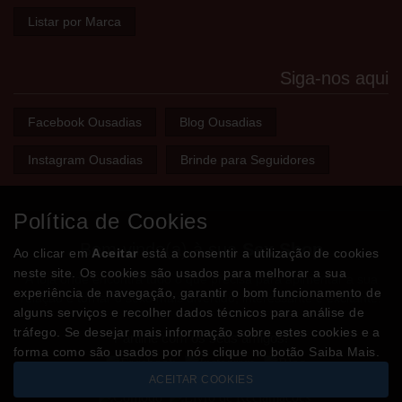
Listar por Marca
Siga-nos aqui
Facebook Ousadias
Blog Ousadias
Instagram Ousadias
Brinde para Seguidores
Política de Cookies
Bem-vindo(a) à sua
Sex Shop
Ao clicar em
Aceitar
está a consentir a utilização de cookies
neste site. Os cookies são usados para melhorar a sua
A loja onde encontra tudo o que precisa para apimentar a sua
experiência de navegação, garantir o bom funcionamento de
relação e tornar o sexo mais divertido, interessante e excitante!
alguns serviços e recolher dados técnicos para análise de
tráfego. Se desejar mais informação sobre estes cookies e a
Partilhe com os seus amigos!
forma como são usados por nós clique no botão Saiba Mais.
ACEITAR COOKIES