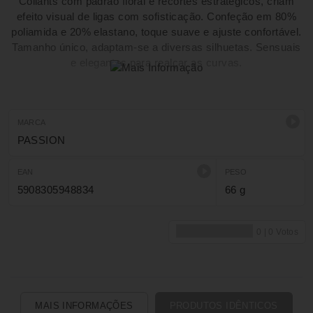
Collants com padrão floral e recortes estratégicos, criam
efeito visual de ligas com sofisticação. Confeção em 80%
poliamida e 20% elastano, toque suave e ajuste confortável.
Tamanho único, adaptam-se a diversas silhuetas. Sensuais
e elegantes para realçar as curvas.
MARCA
PASSION
EAN
PESO
5908305948834
66 g
MAIS INFORMAÇÕES
PRODUTOS IDÊNTICOS