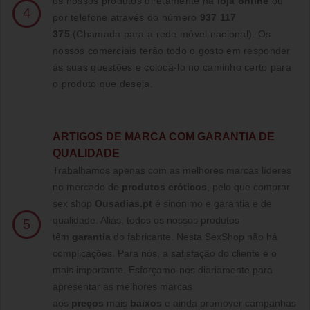
os nossos produtos diretamente na
loja online
ou
4
por telefone através do número
937 117
375
(Chamada para a rede móvel nacional)
. Os
nossos comerciais terão todo o gosto em responder
ás suas questões e colocá-lo no caminho certo para
o produto que deseja.
ARTIGOS DE MARCA COM GARANTIA DE
QUALIDADE
Trabalhamos apenas com as melhores marcas líderes
no mercado de
produtos eróticos
, pelo que comprar
sex shop
Ousadias.pt
é sinónimo e garantia e de
qualidade. Aliás, todos os nossos produtos
5
têm
garantia
do fabricante. Nesta SexShop não há
complicações. Para nós, a satisfação do cliente é o
mais importante. Esforçamo-nos diariamente para
apresentar as melhores marcas
aos
preços
mais
baixos
e ainda promover campanhas