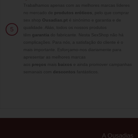
Trabalhamos apenas com as melhores marcas líderes
no mercado de
produtos eróticos
, pelo que comprar
sex shop
Ousadias.pt
é sinónimo e garantia e de
qualidade. Aliás, todos os nossos produtos
5
têm
garantia
do fabricante. Nesta SexShop não há
complicações. Para nós, a satisfação do cliente é o
mais importante. Esforçamo-nos diariamente para
apresentar as melhores marcas
aos
preços
mais
baixos
e ainda promover campanhas
semanais com
descontos
fantásticos.
A Ousadias