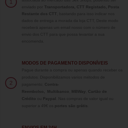
associada ao mercado das Sex Shops, podendo ser
1
enviado por
Transportadora, CTT Registado,
Posta
Restante dos CTT
, bastando para isso indicar nos
dados de entrega a morada da loja CTT, Deste modo
receberá apenas um email nosso com o número de
envio dos CTT para que possa levantar a sua
encomenda.
MODOS DE PAGAMENTO DISPONÍVEIS
Pague durante a compra ou apenas quando receber os
produtos. Disponibilizamos varios métodos de
2
pagamento;
Contra-
Reembolso
,
Multibanco
,
MBWay
,
Cartão de
Crédito
ou
Paypal
.
Nas compras de valor igual ou
superior a 49€ os
portes são grátis
.
ENVIOS EM 24H