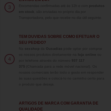
Encomendas confirmadas até às 12h e com
produtos
3
em stock
, são enviadas no próprio dia por
Transportadora, pelo que recebe no dia útil seguinte.
TE
M DUVIDAS SOBRE COMO EFETUAR O
SEU PEDIDO?
Na
sexshop
da
Ousadias
pode optar por comprar
os nossos produtos diretamente na
loja online
ou
4
por telefone através do número
937 117
375
(Chamada para a rede móvel nacional)
. Os
nossos comerciais terão todo o gosto em responder
ás suas questões e colocá-lo no caminho certo para
o produto que deseja.
ARTIGOS DE MARCA COM GARANTIA DE
QUALIDADE