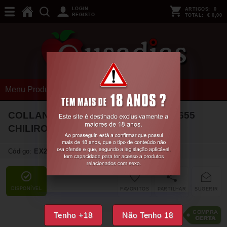
LOGIN
ARTIGOS:
0
REGISTO
TOTAL:
€ 0,00
Menu Produtos
COLLANTS COM BRILHANTES CR-4655
CHILIROSE
Código:
EX24038
DISPONÍVEL
FAVORITOS
PARTILHAR
SUGERIR
10,
80
€
Tenho +18
Não Tenho 18