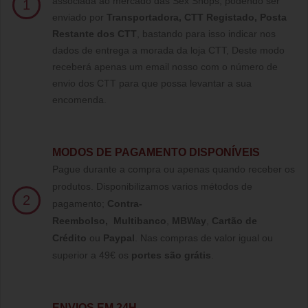
associada ao mercado das Sex Shops, podendo ser
1
enviado por
Transportadora, CTT Registado,
Posta
Restante dos CTT
, bastando para isso indicar nos
dados de entrega a morada da loja CTT, Deste modo
receberá apenas um email nosso com o número de
envio dos CTT para que possa levantar a sua
encomenda.
MODOS DE PAGAMENTO DISPONÍVEIS
Pague durante a compra ou apenas quando receber os
produtos. Disponibilizamos varios métodos de
2
pagamento;
Contra-
Reembolso
,
Multibanco
,
MBWay
,
Cartão de
Crédito
ou
Paypal
.
Nas compras de valor igual ou
superior a 49€ os
portes são grátis
.
ENVIOS EM 24H