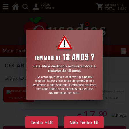
LOGIN
ARTIGOS:
0
REGISTO
TOTAL:
€ 0,00
Menu Produtos
COLAR PARA O CORPO CR-3998
Código:
EX10763
INDISPONÍVEL
SUGERIR
FAVORITOS
PARTILHAR
17,
90
€
Tenho +18
Não Tenho 18