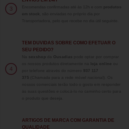
Encomendas confirmadas até às 12h e com
produtos
3
em stock
, são enviadas no próprio dia por
Transportadora, pelo que recebe no dia útil seguinte.
TE
M DUVIDAS SOBRE COMO EFETUAR O
SEU PEDIDO?
Na
sexshop
da
Ousadias
pode optar por comprar
os nossos produtos diretamente na
loja online
ou
4
por telefone através do número
937 117
375
(Chamada para a rede móvel nacional)
. Os
nossos comerciais terão todo o gosto em responder
ás suas questões e colocá-lo no caminho certo para
o produto que deseja.
ARTIGOS DE MARCA COM GARANTIA DE
QUALIDADE