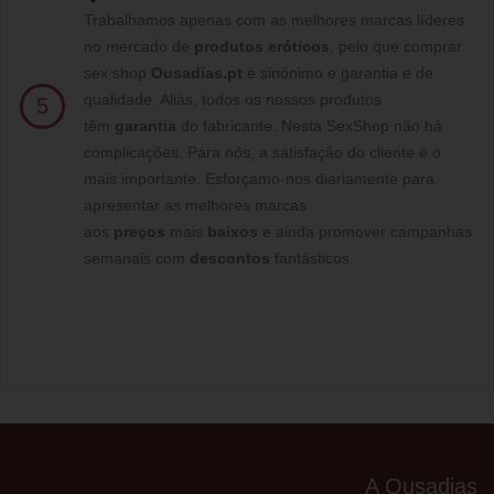
Trabalhamos apenas com as melhores marcas líderes
no mercado de
produtos eróticos
, pelo que comprar
sex shop
Ousadias.pt
é sinónimo e garantia e de
qualidade. Aliás, todos os nossos produtos
5
têm
garantia
do fabricante. Nesta SexShop não há
complicações. Para nós, a satisfação do cliente é o
mais importante. Esforçamo-nos diariamente para
apresentar as melhores marcas
aos
preços
mais
baixos
e ainda promover campanhas
semanais com
descontos
fantásticos.
A Ousadias