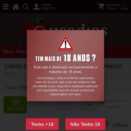
LOGIN
ARTIGOS:
0
REGISTO
TOTAL:
€ 0,00
Menu Produtos
CINTO DE LIGAS E TANGA CR-4272 PRETO
36 S
Código:
EX15198
SUGERIR
DISPONÍVEL
FAVORITOS
PARTILHAR
16,
48
Tenho +18
Não Tenho 18
€