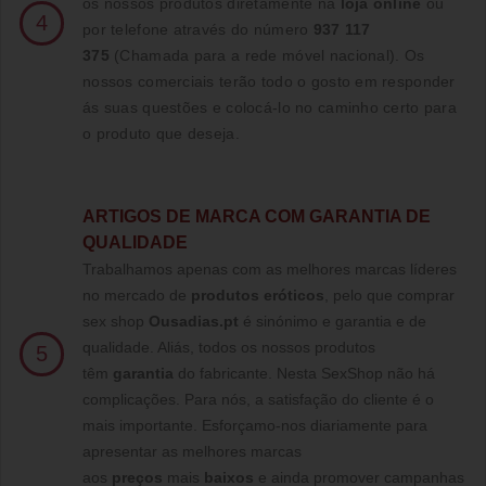
os nossos produtos diretamente na
loja online
ou
4
por telefone através do número
937 117
375
(Chamada para a rede móvel nacional)
. Os
nossos comerciais terão todo o gosto em responder
ás suas questões e colocá-lo no caminho certo para
o produto que deseja.
ARTIGOS DE MARCA COM GARANTIA DE
QUALIDADE
Trabalhamos apenas com as melhores marcas líderes
no mercado de
produtos eróticos
, pelo que comprar
sex shop
Ousadias.pt
é sinónimo e garantia e de
qualidade. Aliás, todos os nossos produtos
5
têm
garantia
do fabricante. Nesta SexShop não há
complicações. Para nós, a satisfação do cliente é o
mais importante. Esforçamo-nos diariamente para
apresentar as melhores marcas
aos
preços
mais
baixos
e ainda promover campanhas