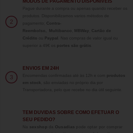
MODOS DE PAGAMENTO DISPONÍVEIS
Pague durante a compra ou apenas quando receber os
produtos. Disponibilizamos varios métodos de
2
pagamento;
Contra-
Reembolso
,
Multibanco
,
MBWay
,
Cartão de
Crédito
ou
Paypal
.
Nas compras de valor igual ou
superior a 49€ os
portes são grátis
.
ENVIOS EM 24H
Encomendas confirmadas até às 12h e com
produtos
3
em stock
, são enviadas no próprio dia por
Transportadora, pelo que recebe no dia útil seguinte.
TE
M DUVIDAS SOBRE COMO EFETUAR O
SEU PEDIDO?
Na
sexshop
da
Ousadias
pode optar por comprar