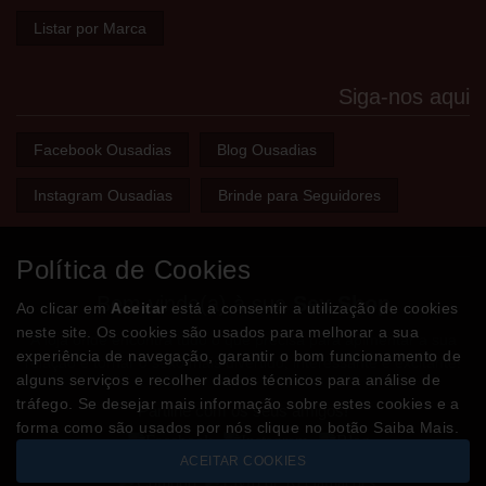
Listar por Marca
Siga-nos aqui
Facebook Ousadias
Blog Ousadias
Instagram Ousadias
Brinde para Seguidores
Política de Cookies
Bem-vindo(a) à sua
Sex Shop
Ao clicar em
Aceitar
está a consentir a utilização de cookies
neste site. Os cookies são usados para melhorar a sua
A loja onde encontra tudo o que precisa para apimentar a sua
experiência de navegação, garantir o bom funcionamento de
relação e tornar o sexo mais divertido, interessante e excitante!
alguns serviços e recolher dados técnicos para análise de
tráfego. Se desejar mais informação sobre estes cookies e a
Partilhe com os seus amigos!
forma como são usados por nós clique no botão Saiba Mais.
ACEITAR COOKIES