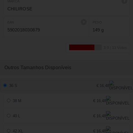
MARCA
CHILIROSE
EAN
PESO
5902018030879
149 g
Outros Tamanhos Disponíveis
36 S
€ 16,48
38 M
€ 16,48
40 L
€ 16,48
42 XL
€ 16,48