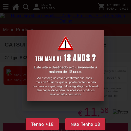
LOGIN
ARTIGOS:
0
REGISTO
TOTAL:
€ 0,00
Menu Produtos
CATSUIT CR-4642 PRETO CHILIROSE
Código:
EX24025
SUGERIR
PARTILHAR
INDISPONÍVEL
FAVORITOS
11,
56
€
Tenho +18
Não Tenho 18