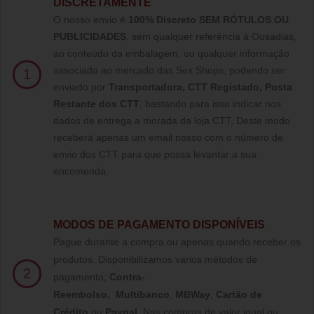
DISCRETAMENTE
O nosso envio é
100% Discreto SEM RÓTULOS OU
PUBLICIDADES
, sem qualquer referência à Ousadias,
ao conteúdo da embalagem, ou qualquer informação
associada ao mercado das Sex Shops, podendo ser
1
enviado por
Transportadora, CTT Registado,
Posta
Restante dos CTT
, bastando para isso indicar nos
dados de entrega a morada da loja CTT, Deste modo
receberá apenas um email nosso com o número de
envio dos CTT para que possa levantar a sua
encomenda.
MODOS DE PAGAMENTO DISPONÍVEIS
Pague durante a compra ou apenas quando receber os
produtos. Disponibilizamos varios métodos de
2
pagamento;
Contra-
Reembolso
,
Multibanco
,
MBWay
,
Cartão de
Crédito
ou
Paypal
.
Nas compras de valor igual ou