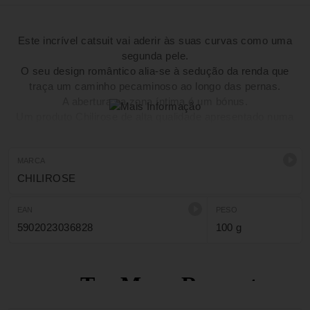
Este incrível catsuit vai aderir às suas curvas como uma
segunda pele.
O seu design romântico alia-se à sedução da renda que
traça um caminho pecaminoso ao longo das pernas.
A abertura na zona íntima é um bónus.
Um produto Chilirose de alta qualidade apresentado numa
elegante caixa brilhante.
Tamanho: 36-38 S/M
MARCA
CHILIROSE
EAN
PESO
5902023036828
100 g