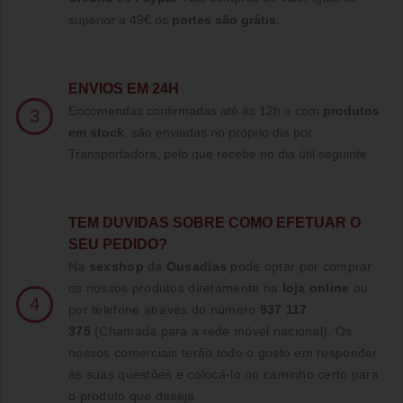
superior a 49€ os
portes são grátis
.
ENVIOS EM 24H
Encomendas confirmadas até às 12h e com
produtos
3
em stock
, são enviadas no próprio dia por
Transportadora, pelo que recebe no dia útil seguinte.
TE
M DUVIDAS SOBRE COMO EFETUAR O
SEU PEDIDO?
Na
sexshop
da
Ousadias
pode optar por comprar
os nossos produtos diretamente na
loja online
ou
4
por telefone através do número
937 117
375
(Chamada para a rede móvel nacional)
. Os
nossos comerciais terão todo o gosto em responder
ás suas questões e colocá-lo no caminho certo para
o produto que deseja.