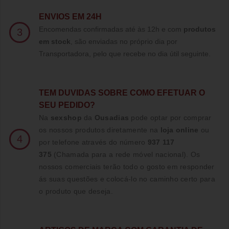
ENVIOS EM 24H
Encomendas confirmadas até às 12h e com
produtos
3
em stock
, são enviadas no próprio dia por
Transportadora, pelo que recebe no dia útil seguinte.
TE
M DUVIDAS SOBRE COMO EFETUAR O
SEU PEDIDO?
Na
sexshop
da
Ousadias
pode optar por comprar
os nossos produtos diretamente na
loja online
ou
4
por telefone através do número
937 117
375
(Chamada para a rede móvel nacional)
. Os
nossos comerciais terão todo o gosto em responder
ás suas questões e colocá-lo no caminho certo para
o produto que deseja.