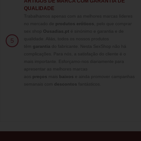
ARTIGOS DE MARCA COM GARANTIA DE
QUALIDADE
Trabalhamos apenas com as melhores marcas líderes
no mercado de
produtos eróticos
, pelo que comprar
sex shop
Ousadias.pt
é sinónimo e garantia e de
qualidade. Aliás, todos os nossos produtos
5
têm
garantia
do fabricante. Nesta SexShop não há
complicações. Para nós, a satisfação do cliente é o
mais importante. Esforçamo-nos diariamente para
apresentar as melhores marcas
aos
preços
mais
baixos
e ainda promover campanhas
semanais com
descontos
fantásticos.