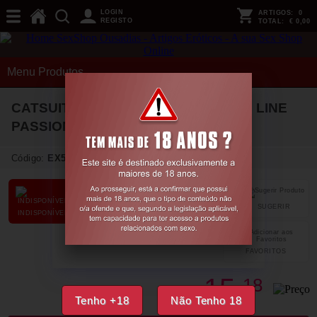
LOGIN
ARTIGOS:
0
REGISTO
TOTAL:
€ 0,00
Menu Produtos
CATSUIT BS062 VERMELHO EROTIC LINE
PASSION
Código:
EX51717
SUGERIR
PARTILHAR
INDISPONÍVEL
FAVORITOS
15,
18
€
Tenho +18
Não Tenho 18