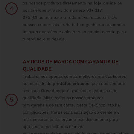
os nossos produtos diretamente na
loja online
ou
4
por telefone através do número
937 117
375
(Chamada para a rede móvel nacional)
. Os
nossos comerciais terão todo o gosto em responder
ás suas questões e colocá-lo no caminho certo para
o produto que deseja.
ARTIGOS DE MARCA COM GARANTIA DE
QUALIDADE
Trabalhamos apenas com as melhores marcas líderes
no mercado de
produtos eróticos
, pelo que comprar
sex shop
Ousadias.pt
é sinónimo e garantia e de
qualidade. Aliás, todos os nossos produtos
5
têm
garantia
do fabricante. Nesta SexShop não há
complicações. Para nós, a satisfação do cliente é o
mais importante. Esforçamo-nos diariamente para
apresentar as melhores marcas
aos
preços
mais
baixos
e ainda promover campanhas