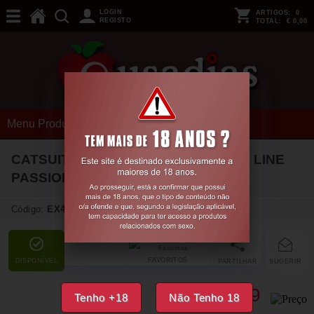
LOGIN
ARTIGOS:
0
REGISTO
TOTAL:
€ 0,00
Menu Produtos
CATSUIT BS053 VERMELHO EROTIC LINE
PASSION
Código:
EX48403
FAVORITOS
DISPONÍVEL
PARTILHAR
SUGERIR
14,
29
€
Tenho +18
Não Tenho 18