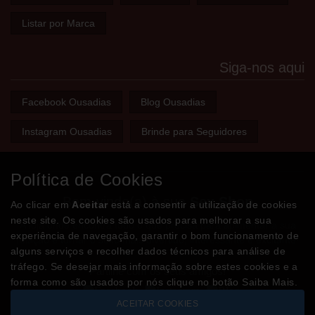
Listar por Marca
Siga-nos aqui
Facebook Ousadias
Blog Ousadias
Instagram Ousadias
Brinde para Seguidores
Política de Cookies
Bem-vindo(a) à sua
Sex Shop
Ao clicar em
Aceitar
está a consentir a utilização de cookies
neste site. Os cookies são usados para melhorar a sua
A loja onde encontra tudo o que precisa para apimentar a sua
experiência de navegação, garantir o bom funcionamento de
relação e tornar o sexo mais divertido, interessante e excitante!
alguns serviços e recolher dados técnicos para análise de
tráfego. Se desejar mais informação sobre estes cookies e a
Partilhe com os seus amigos!
forma como são usados por nós clique no botão Saiba Mais.
ACEITAR COOKIES