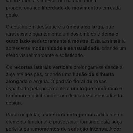
valorizando a silhueta com naturalidade e
proporcionando
liberdade de movimentos
em cada
gesto.
O detalhe em destaque é a
única alça larga
, que
atravessa elegantemente um dos ombros e
deixa o
outro lado sedutoramente à mostra
. Esta assimetria
acrescenta
modernidade e sensualidade
, criando um
efeito visual marcante e sofisticado.
Os
recortes laterais verticais
prolongam-se desde a
alça até aos pés, criando uma
ilusão de silhueta
alongada
e esguia. O
padrão floral de rosas
espalhado pela peça confere
um toque romântico e
feminino
, equilibrando com delicadeza a ousadia do
design.
Para completar, a
abertura entrepernas
adiciona um
elemento funcional e provocante, tornando esta peça
perfeita para
momentos de sedução intensa
. A
cor