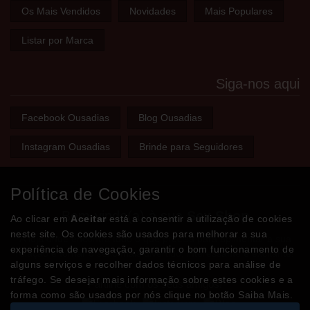
Os Mais Vendidos
Novidades
Mais Populares
Listar por Marca
Siga-nos aqui
Facebook Ousadias
Blog Ousadias
Instagram Ousadias
Brinde para Seguidores
Política de Cookies
Bem-vindo(a) à sua
Sex Shop
Ao clicar em
Aceitar
está a consentir a utilização de cookies
neste site. Os cookies são usados para melhorar a sua
A loja onde encontra tudo o que precisa para apimentar a sua
experiência de navegação, garantir o bom funcionamento de
relação e tornar o sexo mais divertido, interessante e excitante!
alguns serviços e recolher dados técnicos para análise de
tráfego. Se desejar mais informação sobre estes cookies e a
Partilhe com os seus amigos!
forma como são usados por nós clique no botão Saiba Mais.