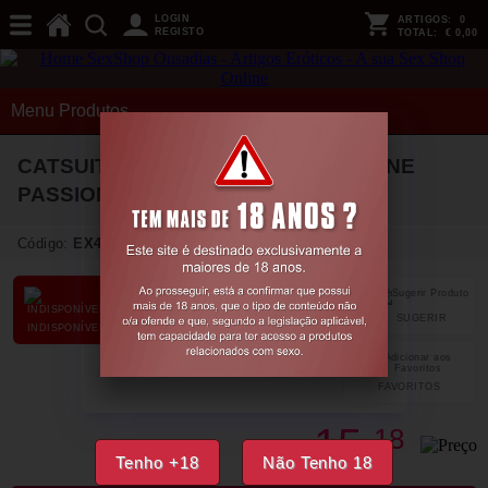
LOGIN
ARTIGOS:
0
REGISTO
TOTAL:
€ 0,00
Menu Produtos
CATSUIT BS036 BRANCO EROTIC LINE
PASSION
Código:
EX48341
SUGERIR
PARTILHAR
INDISPONÍVEL
FAVORITOS
15,
18
€
Tenho +18
Não Tenho 18