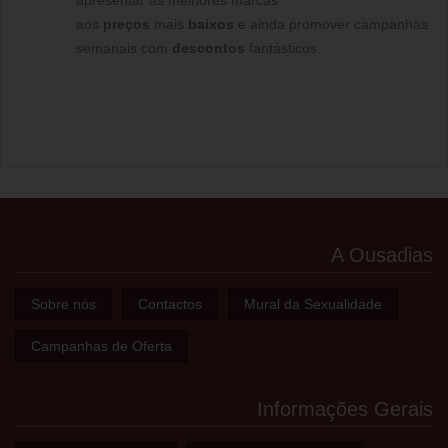
apresentar as melhores marcas
aos
preços
mais
baixos
e ainda promover campanhas
semanais com
descontos
fantásticos.
A Ousadias
Sobre nós
Contactos
Mural da Sexualidade
Campanhas de Oferta
Informações Gerais