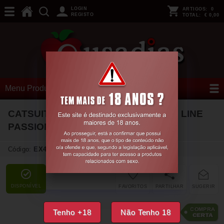
LOGIN
ARTIGOS:
0
REGISTO
TOTAL:
€ 0,00
Menu Produtos
CATSUIT BS014 VERMELHO EROTIC LINE
PASSION
Código:
EX48263
DISPONÍVEL
FAVORITOS
PARTILHAR
SUGERIR
15,
18
€
Tenho +18
Não Tenho 18