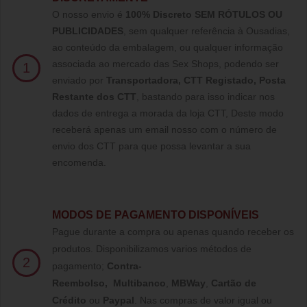
O nosso envio é
100% Discreto SEM RÓTULOS OU
PUBLICIDADES
, sem qualquer referência à Ousadias,
ao conteúdo da embalagem, ou qualquer informação
associada ao mercado das Sex Shops, podendo ser
1
enviado por
Transportadora, CTT Registado,
Posta
Restante dos CTT
, bastando para isso indicar nos
dados de entrega a morada da loja CTT, Deste modo
receberá apenas um email nosso com o número de
envio dos CTT para que possa levantar a sua
encomenda.
MODOS DE PAGAMENTO DISPONÍVEIS
Pague durante a compra ou apenas quando receber os
produtos. Disponibilizamos varios métodos de
2
pagamento;
Contra-
Reembolso
,
Multibanco
,
MBWay
,
Cartão de
Crédito
ou
Paypal
.
Nas compras de valor igual ou