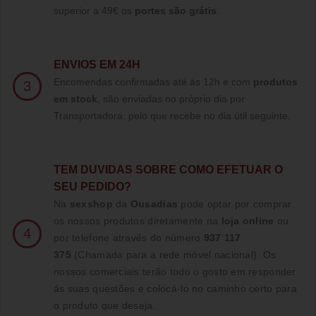
superior a 49€ os
portes são grátis
.
ENVIOS EM 24H
Encomendas confirmadas até às 12h e com
produtos
3
em stock
, são enviadas no próprio dia por
Transportadora, pelo que recebe no dia útil seguinte.
TE
M DUVIDAS SOBRE COMO EFETUAR O
SEU PEDIDO?
Na
sexshop
da
Ousadias
pode optar por comprar
os nossos produtos diretamente na
loja online
ou
4
por telefone através do número
937 117
375
(Chamada para a rede móvel nacional)
. Os
nossos comerciais terão todo o gosto em responder
ás suas questões e colocá-lo no caminho certo para
o produto que deseja.