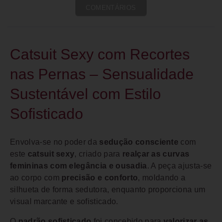
COMENTÁRIOS
Catsuit Sexy com Recortes
nas Pernas – Sensualidade
Sustentável com Estilo
Sofisticado
Envolva-se no poder da
sedução consciente
com
este
catsuit sexy
, criado para
realçar as curvas
femininas com elegância e ousadia
. A peça ajusta-se
ao corpo com
precisão e conforto
, moldando a
silhueta de forma sedutora, enquanto proporciona um
visual marcante e sofisticado.
O
padrão sofisticado
foi concebido para
valorizar as