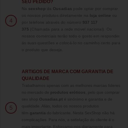
SEU PEDIDO?
Na
sexshop
da
Ousadias
pode optar por comprar
os nossos produtos diretamente na
loja online
ou
4
por telefone através do número
937 117
375
(Chamada para a rede móvel nacional)
. Os
nossos comerciais terão todo o gosto em responder
ás suas questões e colocá-lo no caminho certo para
o produto que deseja.
ARTIGOS DE MARCA COM GARANTIA DE
QUALIDADE
Trabalhamos apenas com as melhores marcas líderes
no mercado de
produtos eróticos
, pelo que comprar
sex shop
Ousadias.pt
é sinónimo e garantia e de
qualidade. Aliás, todos os nossos produtos
5
têm
garantia
do fabricante. Nesta SexShop não há
complicações. Para nós, a satisfação do cliente é o
mais importante. Esforçamo-nos diariamente para