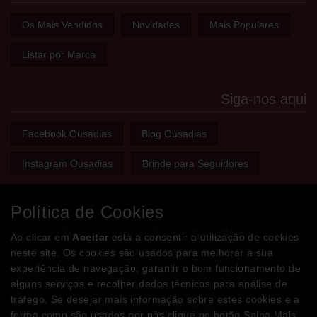
Os Mais Vendidos
Novidades
Mais Populares
Listar por Marca
Siga-nos aqui
Facebook Ousadias
Blog Ousadias
Instagram Ousadias
Brinde para Seguidores
Política de Cookies
Bem-vindo(a) à sua
Sex Shop
Ao clicar em
Aceitar
está a consentir a utilização de cookies
neste site. Os cookies são usados para melhorar a sua
A loja onde encontra tudo o que precisa para apimentar a sua
experiência de navegação, garantir o bom funcionamento de
relação e tornar o sexo mais divertido, interessante e excitante!
alguns serviços e recolher dados técnicos para análise de
tráfego. Se desejar mais informação sobre estes cookies e a
Partilhe com os seus amigos!
forma como são usados por nós clique no botão Saiba Mais.