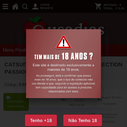
LOGIN
ARTIGOS:
0
REGISTO
TOTAL:
€ 0,00
Menu Produtos
CATSUIT BS008 BRANCO ECO COLLECTION
PASSION
Código:
EX48844
SUGERIR
PARTILHAR
DISPONÍVEL
Tenho +18
Não Tenho 18
FAVORITOS