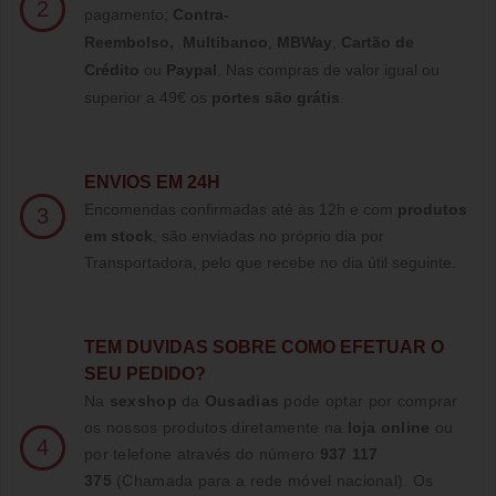
2
pagamento;
Contra-
Reembolso
,
Multibanco
,
MBWay
,
Cartão de
Crédito
ou
Paypal
.
Nas compras de valor igual ou
superior a 49€ os
portes são grátis
.
ENVIOS EM 24H
Encomendas confirmadas até às 12h e com
produtos
3
em stock
, são enviadas no próprio dia por
Transportadora, pelo que recebe no dia útil seguinte.
TE
M DUVIDAS SOBRE COMO EFETUAR O
SEU PEDIDO?
Na
sexshop
da
Ousadias
pode optar por comprar
os nossos produtos diretamente na
loja online
ou
4
por telefone através do número
937 117
375
(Chamada para a rede móvel nacional)
. Os