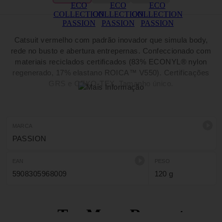
Catsuit vermelho com padrão inovador que simula body,
rede no busto e abertura entrepernas. Confeccionado com
materiais reciclados certificados (83% ECONYL® nylon
regenerado, 17% elastano ROICA™ V550). Certificações
GRS e OEKO-TEX. Tamanho único.
MARCA
PASSION
EAN
PESO
5908305968009
120 g