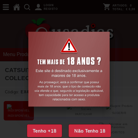
LOGIN
ARTIGOS:
0
REGISTO
TOTAL:
€ 0,00
Menu Produtos
CATSUIT BS003 VERMELHO ECO
COLLECTION PASSION
Código:
EX48812
SUGERIR
PARTILHAR
INDISPONÍVEL
Tenho +18
Não Tenho 18
FAVORITOS