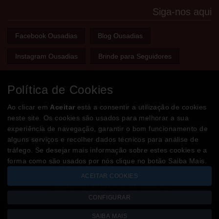
Siga-nos aqui
Facebook Ousadias
Blog Ousadias
Instagram Ousadias
Brinde para Seguidores
Política de Cookies
Bem-vindo(a) à sua
Sex Shop
Ao clicar em
Aceitar
está a consentir a utilização de cookies
neste site. Os cookies são usados para melhorar a sua
A loja onde encontra tudo o que precisa para apimentar a sua
experiência de navegação, garantir o bom funcionamento de
relação e tornar o sexo mais divertido, interessante e excitante!
alguns serviços e recolher dados técnicos para análise de
tráfego. Se desejar mais informação sobre estes cookies e a
Partilhe com os seus amigos!
forma como são usados por nós clique no botão Saiba Mais.
ACEITAR COOKIES
CONFIGURAR
SAIBA MAIS
Todos os valores incluem IVA à taxa em vigor
Copyright © OUSADIAS.pt 2026