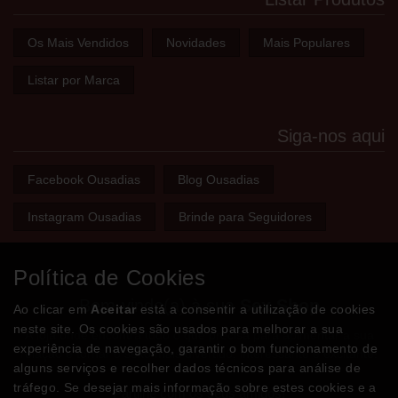
Os Mais Vendidos
Novidades
Mais Populares
Listar por Marca
Siga-nos aqui
Facebook Ousadias
Blog Ousadias
Instagram Ousadias
Brinde para Seguidores
Política de Cookies
Bem-vindo(a) à sua
Sex Shop
Ao clicar em
Aceitar
está a consentir a utilização de cookies
neste site. Os cookies são usados para melhorar a sua
A loja onde encontra tudo o que precisa para apimentar a sua
experiência de navegação, garantir o bom funcionamento de
relação e tornar o sexo mais divertido, interessante e excitante!
alguns serviços e recolher dados técnicos para análise de
tráfego. Se desejar mais informação sobre estes cookies e a
Partilhe com os seus amigos!