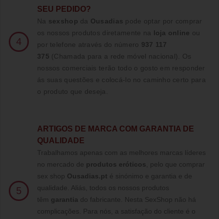
SEU PEDIDO?
Na
sexshop
da
Ousadias
pode optar por comprar
os nossos produtos diretamente na
loja online
ou
4
por telefone através do número
937 117
375
(Chamada para a rede móvel nacional)
. Os
nossos comerciais terão todo o gosto em responder
ás suas questões e colocá-lo no caminho certo para
o produto que deseja.
ARTIGOS DE MARCA COM GARANTIA DE
QUALIDADE
Trabalhamos apenas com as melhores marcas líderes
no mercado de
produtos eróticos
, pelo que comprar
sex shop
Ousadias.pt
é sinónimo e garantia e de
qualidade. Aliás, todos os nossos produtos
5
têm
garantia
do fabricante. Nesta SexShop não há
complicações. Para nós, a satisfação do cliente é o