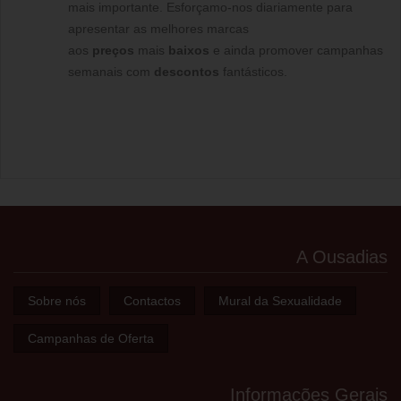
mais importante. Esforçamo-nos diariamente para
apresentar as melhores marcas
aos
preços
mais
baixos
e ainda promover campanhas
semanais com
descontos
fantásticos.
A Ousadias
Sobre nós
Contactos
Mural da Sexualidade
Campanhas de Oferta
Informações Gerais