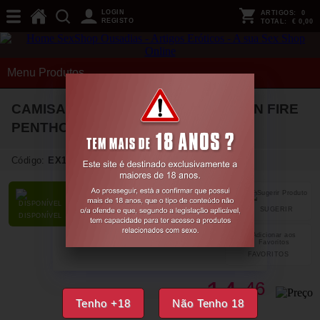
LOGIN
ARTIGOS:
0
REGISTO
TOTAL:
€ 0,00
Menu Produtos
CAMISA DE NOITE E TANGA LOVE ON FIRE
PENTHOUSE PRETA
38-40 M/L
Código:
EX17776
SUGERIR
PARTILHAR
DISPONÍVEL
FAVORITOS
14,
46
€
Tenho +18
Não Tenho 18