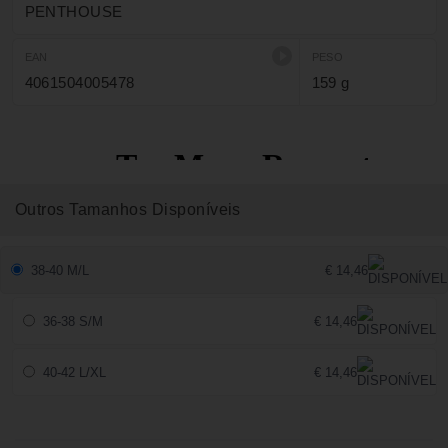
PENTHOUSE
EAN
PESO
4061504005478
159 g
Outros Tamanhos Disponíveis
38-40 M/L
€ 14,46
36-38 S/M
€ 14,46
40-42 L/XL
€ 14,46