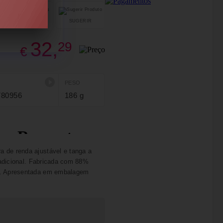
SUGERIR
PARTILHAR
32,
29
€
PESO
780956
186 g
 de renda ajustável e tanga a
e adicional. Fabricada com 88%
XL. Apresentada em embalagem