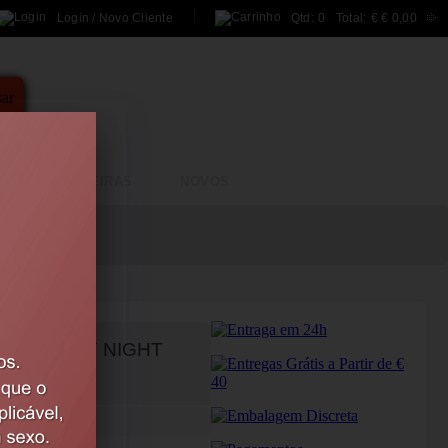
Login / Novo Cliente
Qtd:
0
Total:
€
€ 0,00
A
BRINCADEIRAS
NOVOS
CO BEAUTY NIGHT