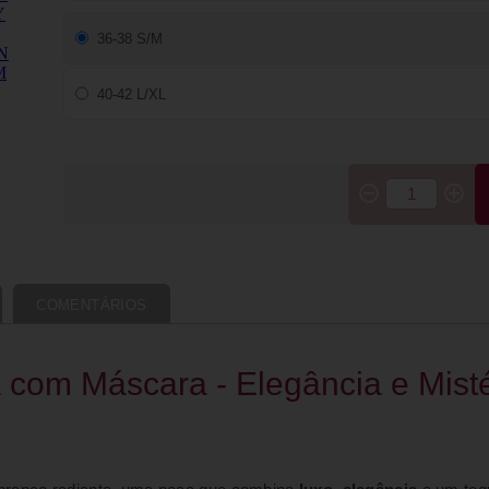
36-38 S/M
40-42 L/XL
COMENTÁRIOS
 com Máscara - Elegância e Mist