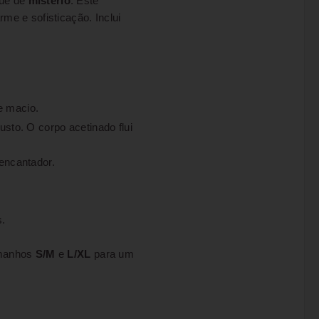
ue de
mistério
. Este
me e sofisticação. Inclui
e macio.
usto. O corpo acetinado flui
 encantador.
s.
amanhos
S/M
e
L/XL
para um