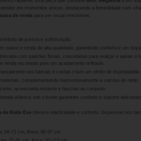
ranco radiante, uma peça que combina
luxo
,
elegância
e um toq
preender em momentos únicos, destacando a feminilidade com char
cara de renda
para um visual irresistível.
símbolo de pureza e sofisticação.
 suave e renda de alta qualidade, garantindo conforto e um toqu
rincada com padrões florais, concebidas para realçar e apoiar o b
e renda recortada para um acabamento refinado.
ansparente nas laterais e costas criam um efeito de espreitadela
ateriais, complementando harmoniosamente a camisa de noite.
cetim, acrescenta mistério e fascínio ao conjunto.
 banda elástica sob o busto garantem conforto e suporte adicionai
 de Noite Eve
oferece elasticidade e conforto. Disponível nos t
a: 56-71 cm, Anca: 85-97 cm.
ura: 71-91 cm, Anca: 97-112 cm.