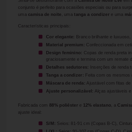
Sinta-se deslumbrante com a
Camisa de Noite Eve
em b
conjunto é perfeito para ocasiões especiais ou para sur
uma
camisa de noite
, uma
tanga a condizer
e uma
más
Características principais:
Cor elegante:
Branco brilhante e luxuoso, 
Material premium:
Confeccionada em cetim
Design feminino:
Copas de renda preta int
graciosamente e termina com um remate d
Detalhes sedutores:
Inserções de renda tr
Tanga a condizer:
Feita com os mesmos m
Máscara de renda:
Ajustável com fitas de 
Ajuste personalizável:
Alças ajustáveis e
Fabricada com
88% poliéster
e
12% elastano
, a
Camisa
ajuste ideal:
S/M:
Seios: 81-91 cm (Copas B-C), Cintur
L/XL:
Seios: 91-107 cm (Copas C-D), Cint