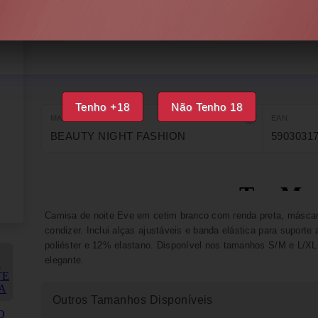
ÚLTIMA UNIDADE
IMPRIMIR
FAVORITOS
Tenho +18
Não Tenho 18
MARCA
EAN
BEAUTY NIGHT FASHION
5903031
Camisa de noite Eve em cetim branco com renda preta, máscara
condizer. Inclui alças ajustáveis e banda elástica para suport
poliéster e 12% elastano. Disponível nos tamanhos S/M e L/
elegante.
Outros Tamanhos Disponíveis