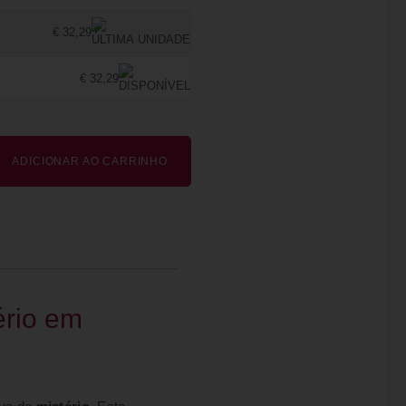
€ 32,29
€ 32,29
ADICIONAR AO CARRINHO
ério em