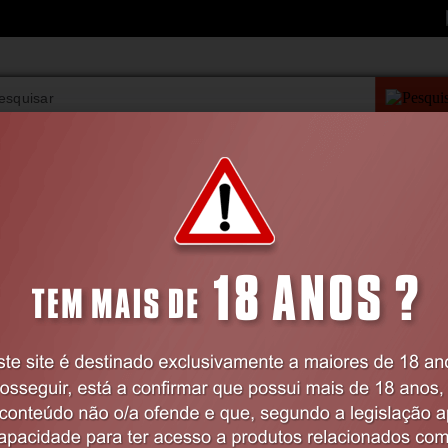
PESQUISA AVANÇAD
VIBRADORES
BDSM
LINGERIE
FARMÁCIA
LINGERIE
Feminina
Camisas de Noite
CAMISA DE NOITE E TANGA EVE BRAN
FASHION
36-38 S/M
Código:
EX47140