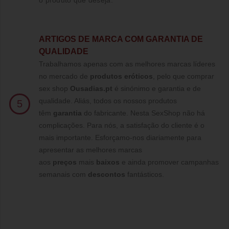
o produto que deseja.
ARTIGOS DE MARCA COM GARANTIA DE
QUALIDADE
Trabalhamos apenas com as melhores marcas líderes
no mercado de
produtos eróticos
, pelo que comprar
sex shop
Ousadias.pt
é sinónimo e garantia e de
qualidade. Aliás, todos os nossos produtos
5
têm
garantia
do fabricante. Nesta SexShop não há
complicações. Para nós, a satisfação do cliente é o
mais importante. Esforçamo-nos diariamente para
apresentar as melhores marcas
aos
preços
mais
baixos
e ainda promover campanhas
semanais com
descontos
fantásticos.