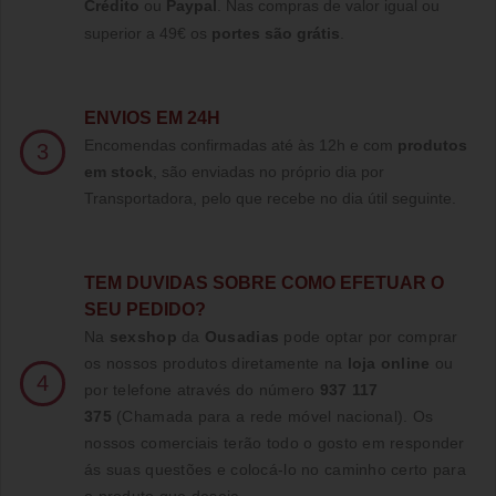
Crédito
ou
Paypal
.
Nas compras de valor igual ou
superior a 49€ os
portes são grátis
.
ENVIOS EM 24H
Encomendas confirmadas até às 12h e com
produtos
3
em stock
, são enviadas no próprio dia por
Transportadora, pelo que recebe no dia útil seguinte.
TE
M DUVIDAS SOBRE COMO EFETUAR O
SEU PEDIDO?
Na
sexshop
da
Ousadias
pode optar por comprar
os nossos produtos diretamente na
loja online
ou
4
por telefone através do número
937 117
375
(Chamada para a rede móvel nacional)
. Os
nossos comerciais terão todo o gosto em responder
ás suas questões e colocá-lo no caminho certo para