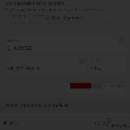
laço decorativo entre os seios.
Alças ajustáveis cruzadas nas costas com renda.
Inclui tanga a condizer.
Produto de alta qualidade embalado em uma elegante caixa.
Composição: 90% poliamida, 10% elastano.
MARCA
CHILIROSE
EAN
PESO
5902021036523
176 g
Outros Tamanhos Disponíveis
36 S
€ 16,31