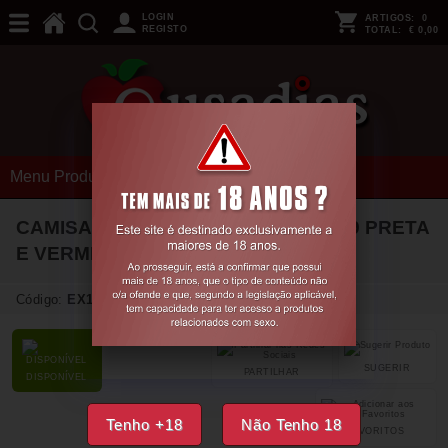
LOGIN
ARTIGOS:
0
REGISTO
TOTAL:
€ 0,00
Menu Produtos
CAMISA DE NOITE E TANGA CR-4459 PRETA
E VERMELHA
36 S
Código:
EX18688
SUGERIR
PARTILHAR
DISPONÍVEL
Tenho +18
Não Tenho 18
FAVORITOS