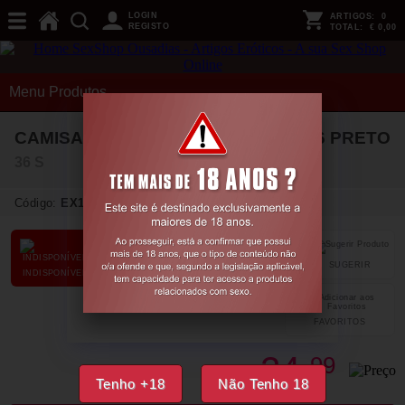
LOGIN
ARTIGOS:
0
REGISTO
TOTAL:
€ 0,00
Menu Produtos
CAMISA DE NOITE E TANGA CR-4146 PRETO
36 S
Código:
EX14121
SUGERIR
PARTILHAR
INDISPONÍVEL
FAVORITOS
24,
99
€
Tenho +18
Não Tenho 18