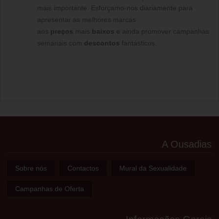
mais importante. Esforçamo-nos diariamente para
apresentar as melhores marcas
aos
preços
mais
baixos
e ainda promover campanhas
semanais com
descontos
fantásticos.
A Ousadias
Sobre nós
Contactos
Mural da Sexualidade
Campanhas de Oferta