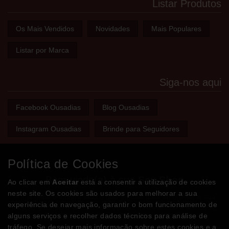
Listar Produtos
Os Mais Vendidos
Novidades
Mais Populares
Listar por Marca
Siga-nos aqui
Facebook Ousadias
Blog Ousadias
Instagram Ousadias
Brinde para Seguidores
Política de Cookies
Bem-vindo(a) à sua
Sex Shop
Ao clicar em
Aceitar
está a consentir a utilização de cookies
neste site. Os cookies são usados para melhorar a sua
A loja onde encontra tudo o que precisa para apimentar a sua
experiência de navegação, garantir o bom funcionamento de
relação e tornar o sexo mais divertido, interessante e excitante!
alguns serviços e recolher dados técnicos para análise de
tráfego. Se desejar mais informação sobre estes cookies e a