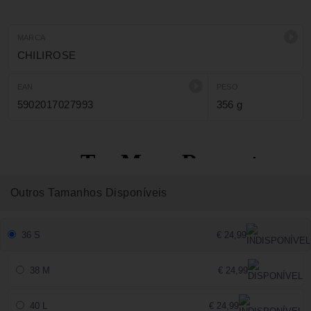
MARCA
CHILIROSE
EAN
PESO
5902017027993
356 g
Outros Tamanhos Disponíveis
36 S
€ 24,99
38 M
€ 24,99
40 L
€ 24,99