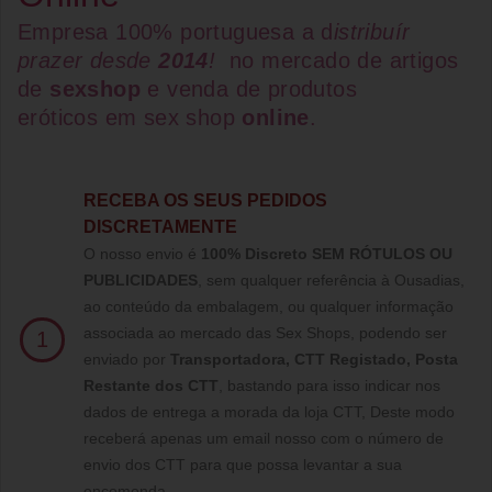
Empresa 100% portuguesa a d
istribuír
prazer desde
2014
!
no mercado de artigos
de
sexshop
e venda de
produtos
eróticos
em
sex shop
online
.
RECEBA OS SEUS PEDIDOS
DISCRETAMENTE
O nosso envio é
100% Discreto SEM RÓTULOS OU
PUBLICIDADES
, sem qualquer referência à Ousadias,
ao conteúdo da embalagem, ou qualquer informação
associada ao mercado das Sex Shops, podendo ser
1
enviado por
Transportadora, CTT Registado,
Posta
Restante dos CTT
, bastando para isso indicar nos
dados de entrega a morada da loja CTT, Deste modo
receberá apenas um email nosso com o número de
envio dos CTT para que possa levantar a sua
encomenda.