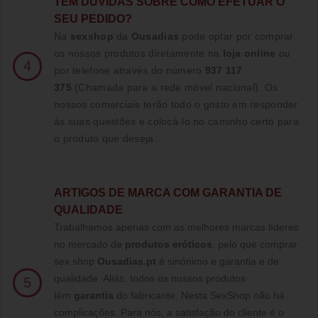
TE
M DUVIDAS SOBRE COMO EFETUAR O
SEU PEDIDO?
Na
sexshop
da
Ousadias
pode optar por comprar
os nossos produtos diretamente na
loja online
ou
4
por telefone através do número
937 117
375
(Chamada para a rede móvel nacional)
. Os
nossos comerciais terão todo o gosto em responder
ás suas questões e colocá-lo no caminho certo para
o produto que deseja.
ARTIGOS DE MARCA COM GARANTIA DE
QUALIDADE
Trabalhamos apenas com as melhores marcas líderes
no mercado de
produtos eróticos
, pelo que comprar
sex shop
Ousadias.pt
é sinónimo e garantia e de
qualidade. Aliás, todos os nossos produtos
5
têm
garantia
do fabricante. Nesta SexShop não há
complicações. Para nós, a satisfação do cliente é o