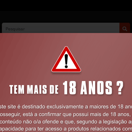
PESQUISA AVANÇADA
VIBRADORES
BDSM
LINGERIE
FARMÁCIA
LINGERIE
Feminina
Camisas de Noite
CAMISA DE NOITE E TANGA CR-4011 
Código:
EX11321