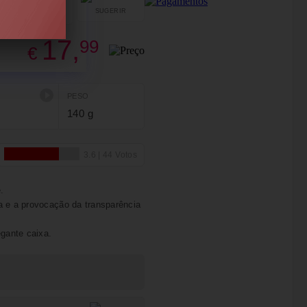
SUGERIR
PARTILHAR
17,
99
€
PESO
140 g
.
a e a provocação da transparência
egante caixa.