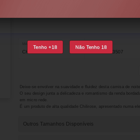
DISPONÍVEL
IMPRIMIR
FAVORITOS
MARCA
EAN
Tenho +18
Não Tenho 18
CHILIROSE
5902016023507
Deixe-se envolver na suavidade e fluidez desta camisa de noite
O seu design junta a delicadeza e romantismo da renda bordad
em micro rede.
É um produto de alta qualidade Chilirose, apresentado numa el
Outros Tamanhos Disponíveis