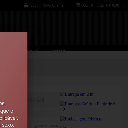
Login / Novo Cliente
Qtd:
0
Total:
€
€ 0,00
BRINCADEIRAS
NOVOS
VERMELHA
36-38 S/M