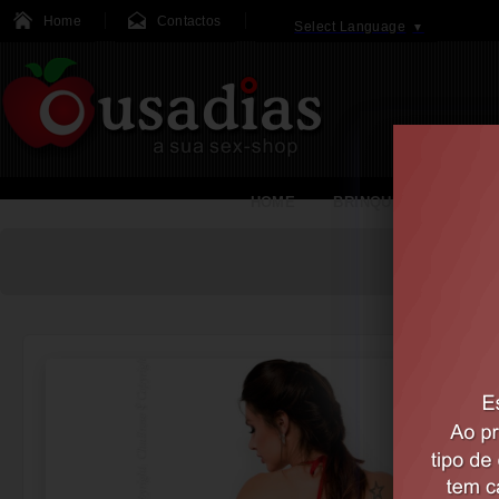
Home
Contactos
Select Language
▼
HOME
BRINQUEDOS