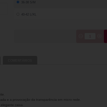
36-38 S/M
40-42 L/XL
COMENTÁRIOS
ite.
dada e a provocação da transparência em micro rede.
 elegante caixa.