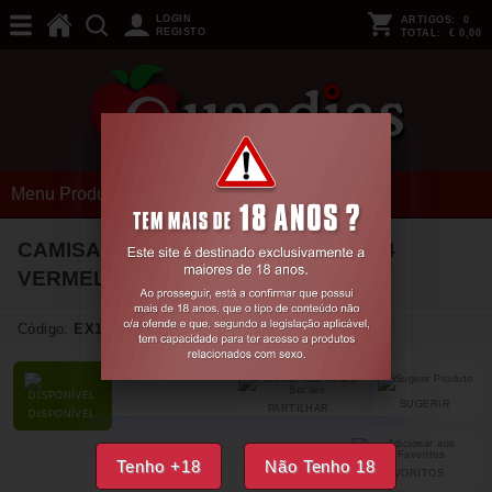
LOGIN
ARTIGOS:
0
REGISTO
TOTAL:
€ 0,00
Menu Produtos
CAMISA DE NOITE E TANGA CR-3884
VERMELHA
36-38 S/M
Código:
EX10246
SUGERIR
PARTILHAR
DISPONÍVEL
Tenho +18
Não Tenho 18
FAVORITOS