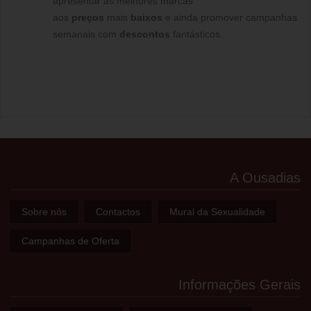
apresentar as melhores marcas
aos
preços
mais
baixos
e ainda promover campanhas
semanais com
descontos
fantásticos.
A Ousadias
Sobre nós
Contactos
Mural da Sexualidade
Campanhas de Oferta
Informações Gerais