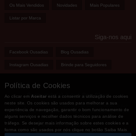
Os Mais Vendidos
Novidades
Mais Populares
Listar por Marca
Siga-nos aqui
Facebook Ousadias
Blog Ousadias
Instagram Ousadias
Brinde para Seguidores
Política de Cookies
Bem-vindo(a) à sua
Sex Shop
Ao clicar em
Aceitar
está a consentir a utilização de cookies
neste site. Os cookies são usados para melhorar a sua
A loja onde encontra tudo o que precisa para apimentar a sua
experiência de navegação, garantir o bom funcionamento de
relação e tornar o sexo mais divertido, interessante e excitante!
alguns serviços e recolher dados técnicos para análise de
tráfego. Se desejar mais informação sobre estes cookies e a
Partilhe com os seus amigos!
forma como são usados por nós clique no botão Saiba Mais.