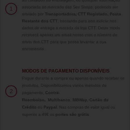
ao conteúdo da embalagem, ou qualquer informação
associada ao mercado das Sex Shops, podendo ser
1
enviado por
Transportadora, CTT Registado,
Posta
Restante dos CTT
, bastando para isso indicar nos
dados de entrega a morada da loja CTT, Deste modo
receberá apenas um email nosso com o número de
envio dos CTT para que possa levantar a sua
encomenda.
MODOS DE PAGAMENTO DISPONÍVEIS
Pague durante a compra ou apenas quando receber os
produtos. Disponibilizamos varios métodos de
2
pagamento;
Contra-
Reembolso
,
Multibanco
,
MBWay
,
Cartão de
Crédito
ou
Paypal
.
Nas compras de valor igual ou
superior a 49€ os
portes são grátis
.