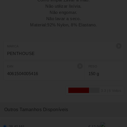
Não utilizar lixívia.
Não engomar.
Não lavar a seco.
Material:92% Nylon, 8% Elastano.
MARCA
PENTHOUSE
EAN
PESO
4061504005416
150 g
Outros Tamanhos Disponíveis
38-40 M/L
€ 12,94