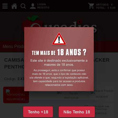
LOGIN
ARTIGOS:
0
REGISTO
TOTAL:
€ 0,00
Menu Produtos
CAMISA DE NOITE E CUECA LIP SMACKER
PENTHOUSE BRANCA
38-40 M/L
Código:
EX17733
SUGERIR
PARTILHAR
INDISPONÍVEL
Tenho +18
Não Tenho 18
FAVORITOS