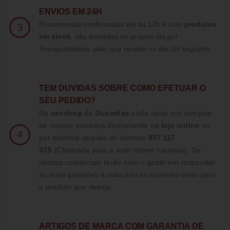
ENVIOS EM 24H
Encomendas confirmadas até às 12h e com
produtos
3
em stock
, são enviadas no próprio dia por
Transportadora, pelo que recebe no dia útil seguinte.
TE
M DUVIDAS SOBRE COMO EFETUAR O
SEU PEDIDO?
Na
sexshop
da
Ousadias
pode optar por comprar
os nossos produtos diretamente na
loja online
ou
4
por telefone através do número
937 117
375
(Chamada para a rede móvel nacional)
. Os
nossos comerciais terão todo o gosto em responder
ás suas questões e colocá-lo no caminho certo para
o produto que deseja.
ARTIGOS DE MARCA COM GARANTIA DE