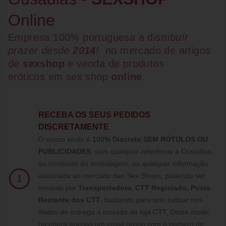
Online
Empresa 100% portuguesa a d
istribuír
prazer desde
2014
!
no mercado de artigos
de
sexshop
e venda de
produtos
eróticos
em
sex shop
online
.
RECEBA OS SEUS PEDIDOS
DISCRETAMENTE
O nosso envio é
100% Discreto SEM RÓTULOS OU
PUBLICIDADES
, sem qualquer referência à Ousadias,
ao conteúdo da embalagem, ou qualquer informação
associada ao mercado das Sex Shops, podendo ser
1
enviado por
Transportadora, CTT Registado,
Posta
Restante dos CTT
, bastando para isso indicar nos
dados de entrega a morada da loja CTT, Deste modo
receberá apenas um email nosso com o número de