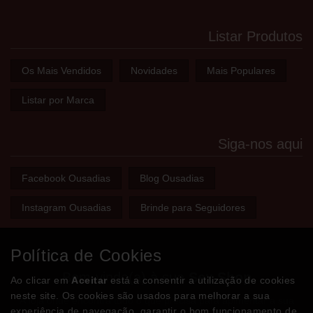
Listar Produtos
Os Mais Vendidos
Novidades
Mais Populares
Listar por Marca
Siga-nos aqui
Facebook Ousadias
Blog Ousadias
Instagram Ousadias
Brinde para Seguidores
Política de Cookies
Bem-vindo(a) à sua
Sex Shop
Ao clicar em
Aceitar
está a consentir a utilização de cookies
neste site. Os cookies são usados para melhorar a sua
A loja onde encontra tudo o que precisa para apimentar a sua
experiência de navegação, garantir o bom funcionamento de