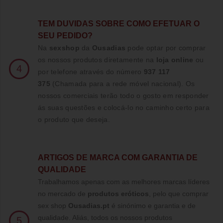
TE
M DUVIDAS SOBRE COMO EFETUAR O
SEU PEDIDO?
Na
sexshop
da
Ousadias
pode optar por comprar
os nossos produtos diretamente na
loja online
ou
4
por telefone através do número
937 117
375
(Chamada para a rede móvel nacional)
. Os
nossos comerciais terão todo o gosto em responder
ás suas questões e colocá-lo no caminho certo para
o produto que deseja.
ARTIGOS DE MARCA COM GARANTIA DE
QUALIDADE
Trabalhamos apenas com as melhores marcas líderes
no mercado de
produtos eróticos
, pelo que comprar
sex shop
Ousadias.pt
é sinónimo e garantia e de
qualidade. Aliás, todos os nossos produtos
5