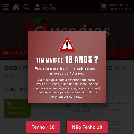
LOGIN
ARTIGOS:
0
REGISTO
TOTAL:
€ 0,00
Menu Produtos
BODY ROSALYNE OBSESSIVE BORDÔ
36-38
S/M
Código:
EX16228
SUGERIR
PARTILHAR
DISPONÍVEL
Tenho +18
Não Tenho 18
FAVORITOS