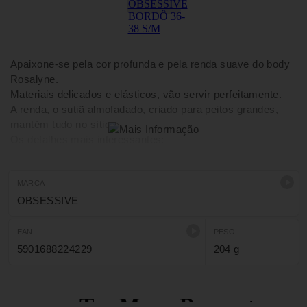
Apaixone-se pela cor profunda e pela renda suave do body
Rosalyne.
Materiais delicados e elásticos, vão servir perfeitamente.
A renda, o sutiã almofadado, criado para peitos grandes,
mantém tudo no sítio.
Os detalhes mais interessantes:
- body sensual Rosalyne na cor vinho;
- sutiã em renda almofadado para peitos grandes - suporte
perfeito;
MARCA
- fecho regulável - conforto no vestir;
OBSESSIVE
- debruado a renda delicada - dá elegância;
- materiais agradáveis e elásticos Multistretch (85%
EAN
PESO
poliamida, 15% elastano).
5901688224229
204 g