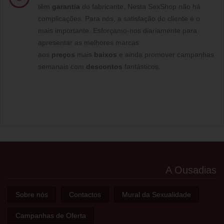
têm
garantia
do fabricante. Nesta SexShop não há
complicações. Para nós, a satisfação do cliente é o
mais importante. Esforçamo-nos diariamente para
apresentar as melhores marcas
aos
preços
mais
baixos
e ainda promover campanhas
semanais com
descontos
fantásticos.
A Ousadias
Sobre nós
Contactos
Mural da Sexualidade
Campanhas de Oferta