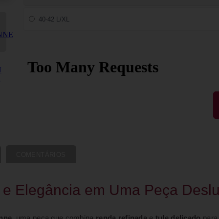
40-42 L/XL
COMENTÁRIOS
o e Elegância em Uma Peça Desl
nne
, uma peça que combina
renda refinada
e
tule delicado
para 