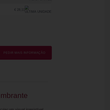
€ 28,11
PEDIR MAIS INFORMAÇÃO
umbrante
criar um visual irresistível.