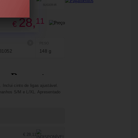
SUGERIR
PARTILHAR
28,
11
€
PESO
81052
148 g
Inclui cinto de ligas ajustável.
amanhos S/M e L/XL. Apresentado
€ 28,11