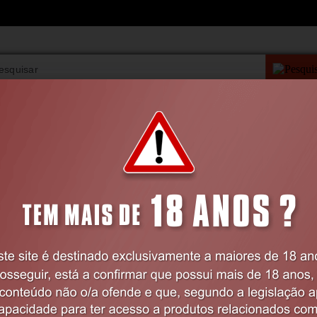
PESQUISA AVANÇAD
VIBRADORES
BDSM
LINGERIE
FARMÁCIA
LINGERIE
Feminina
Bodys
BODY LAURIENNE PRETO BEAUTY NIGH
Código:
EX47150