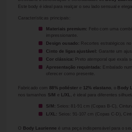
Este body é ideal para realçar o seu lado sensual e ele
Características principais:
Materiais premium:
Feito com uma combin
impressionante.
Design ousado:
Recortes estratégicos no
Cinto de ligas ajustável:
Garante um ajust
Cor clássica:
Preto atemporal que exala s
Apresentação requintada:
Embalado numa 
oferecer como presente.
Fabricado com
88% poliéster
e
12% elastano
, o
Body L
nos tamanhos
S/M
e
L/XL
, é ideal para diferentes silhue
S/M:
Seios: 81-91 cm (Copas B-C), Cintur
L/XL:
Seios: 91-107 cm (Copas C-D), Cint
O
Body Laurienne
é uma peça indispensável para o seu