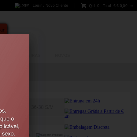
Login / Novo Cliente
Qtd:
0
Total:
€
€ 0,00
A
BRINCADEIRAS
NOVOS
T FASHION
36-38 S/M