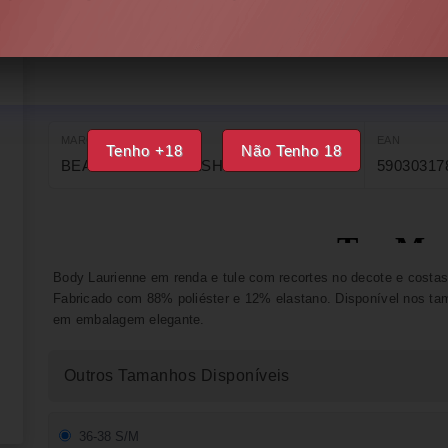
INDISPONÍVEL
IMPRIMIR
FAVORITOS
MARCA
EAN
Tenho +18
Não Tenho 18
BEAUTY NIGHT FASHION
59030317
Body Laurienne em renda e tule com recortes no decote e costas. 
Fabricado com 88% poliéster e 12% elastano. Disponível nos t
em embalagem elegante.
Outros Tamanhos Disponíveis
36-38 S/M