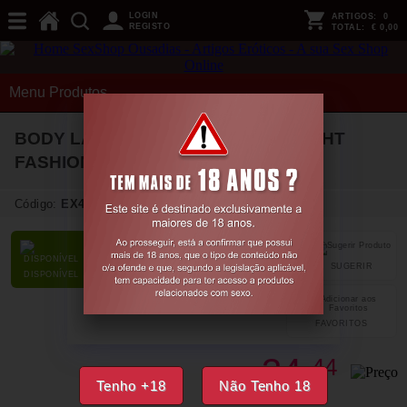
LOGIN
ARTIGOS:
0
REGISTO
TOTAL:
€ 0,00
Menu Produtos
BODY LAUREN PRETO BEAUTY NIGHT
FASHION
36-38 S/M
Código:
EX47307
SUGERIR
PARTILHAR
DISPONÍVEL
FAVORITOS
34,
44
€
Tenho +18
Não Tenho 18