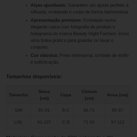
Alças ajustáveis:
Garantem um ajuste perfeito à
silhueta, moldando o corpo de forma harmoniosa.
Apresentação premium:
Embalado numa
elegante caixa com fotografia do produto e
holograma da marca Beauty Night Fashion. Inclui
uma bolsa prática para guardar ou lavar o
conjunto.
Cor clássica:
Preto intemporal, símbolo de estilo
e sofisticação.
Tamanhos disponíveis:
Seios
Cintura
Tamanho
Copa
Anca (cm)
(cm)
(cm)
S/M
81-91
B-C
56-71
85-97
L/XL
91-107
C-D
71-91
97-112