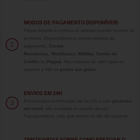
MODOS DE PAGAMENTO DISPONÍVEIS
Pague durante a compra ou apenas quando receber os
produtos. Disponibilizamos varios métodos de
2
pagamento;
Contra-
Reembolso
,
Multibanco
,
MBWay
,
Cartão de
Crédito
ou
Paypal
.
Nas compras de valor igual ou
superior a 49€ os
portes são grátis
.
ENVIOS EM 24H
Encomendas confirmadas até às 12h e com
produtos
3
em stock
, são enviadas no próprio dia por
Transportadora, pelo que recebe no dia útil seguinte.
TE
M DUVIDAS SOBRE COMO EFETUAR O