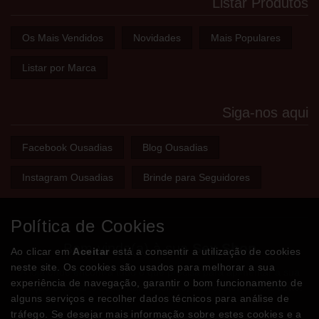
Listar Produtos
Os Mais Vendidos
Novidades
Mais Populares
Listar por Marca
Siga-nos aqui
Facebook Ousadias
Blog Ousadias
Instagram Ousadias
Brinde para Seguidores
Política de Cookies
Bem-vindo(a) à sua
Sex Shop
Ao clicar em
Aceitar
está a consentir a utilização de cookies
neste site. Os cookies são usados para melhorar a sua
A loja onde encontra tudo o que precisa para apimentar a sua
experiência de navegação, garantir o bom funcionamento de
relação e tornar o sexo mais divertido, interessante e excitante!
alguns serviços e recolher dados técnicos para análise de
tráfego. Se desejar mais informação sobre estes cookies e a
Partilhe com os seus amigos!