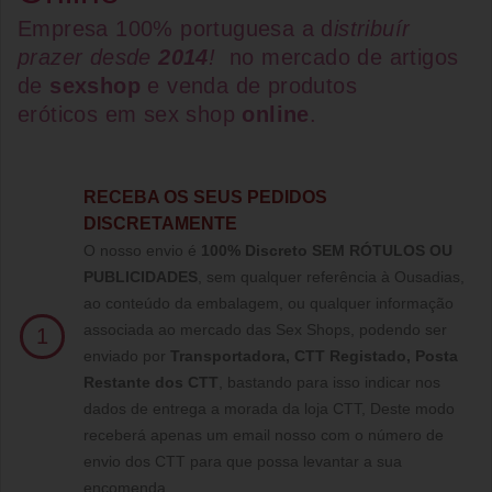
Empresa 100% portuguesa a d
istribuír
prazer desde
2014
!
no mercado de artigos
de
sexshop
e venda de
produtos
eróticos
em
sex shop
online
.
RECEBA OS SEUS PEDIDOS
DISCRETAMENTE
O nosso envio é
100% Discreto SEM RÓTULOS OU
PUBLICIDADES
, sem qualquer referência à Ousadias,
ao conteúdo da embalagem, ou qualquer informação
associada ao mercado das Sex Shops, podendo ser
1
enviado por
Transportadora, CTT Registado,
Posta
Restante dos CTT
, bastando para isso indicar nos
dados de entrega a morada da loja CTT, Deste modo
receberá apenas um email nosso com o número de
envio dos CTT para que possa levantar a sua
encomenda.