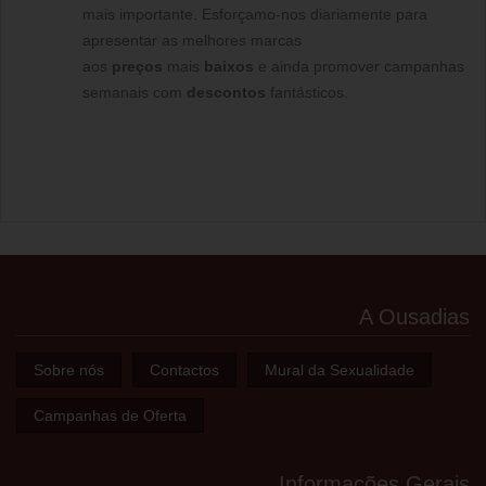
mais importante. Esforçamo-nos diariamente para
apresentar as melhores marcas
aos
preços
mais
baixos
e ainda promover campanhas
semanais com
descontos
fantásticos.
A Ousadias
Sobre nós
Contactos
Mural da Sexualidade
Campanhas de Oferta
Informações Gerais