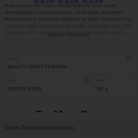
Body Lauren em renda e tecido brilhante com copas
almofadadas e costas expostas. Inclui alças ajustáveis,
fecho prático e ornamento elegante no busto. Disponível na
cor preta, veste tamanhos S/M e L/XL. Fabricado com 92%
poliamida e 8% elastano, apresentado numa embalagem
elegante com holograma Beauty Night Fashion.
MARCA
BEAUTY NIGHT FASHION
EAN
PESO
5903031782288
162 g
Outros Tamanhos Disponíveis