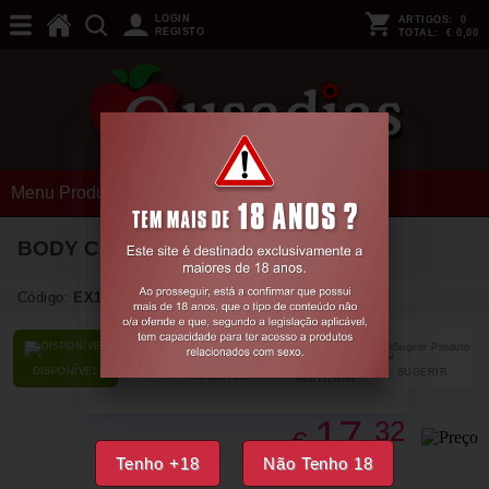
LOGIN
ARTIGOS:
0
REGISTO
TOTAL:
€ 0,00
Menu Produtos
BODY CR-4396 BRANCO NEON
Código:
EX18351
DISPONÍVEL
SUGERIR
FAVORITOS
PARTILHAR
17,
32
€
Tenho +18
Não Tenho 18