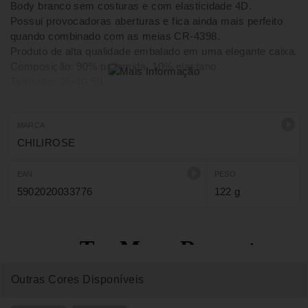
Body branco sem costuras e com elasticidade 4D.
Possui provocadoras aberturas e fica ainda mais perfeito
quando combinado com as meias CR-4398.
Produto de alta qualidade embalado em uma elegante caixa.
Composição: 90% poliamida, 10% elastano.
Tamanho: 36-40 S/L
MARCA
CHILIROSE
EAN
PESO
5902020033776
122 g
Outras Cores Disponíveis