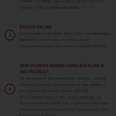
Crédito
ou
Paypal
.
Nas compras de valor igual ou
superior a 49€ os
portes são grátis
.
ENVIOS EM 24H
Encomendas confirmadas até às 12h e com
produtos
3
em stock
, são enviadas no próprio dia por
Transportadora, pelo que recebe no dia útil seguinte.
TE
M DUVIDAS SOBRE COMO EFETUAR O
SEU PEDIDO?
Na
sexshop
da
Ousadias
pode optar por comprar
os nossos produtos diretamente na
loja online
ou
4
por telefone através do número
937 117
375
(Chamada para a rede móvel nacional)
. Os
nossos comerciais terão todo o gosto em responder
ás suas questões e colocá-lo no caminho certo para
o produto que deseja.