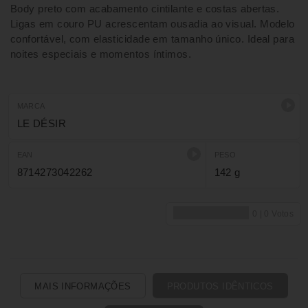
Body preto com acabamento cintilante e costas abertas.
Ligas em couro PU acrescentam ousadia ao visual. Modelo
confortável, com elasticidade em tamanho único. Ideal para
noites especiais e momentos íntimos.
MARCA
LE DÉSIR
EAN
PESO
8714273042262
142 g
MAIS INFORMAÇÕES
PRODUTOS IDÊNTICOS