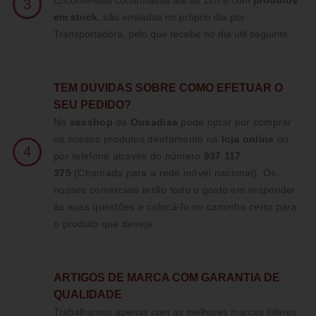
Encomendas confirmadas até às 12h e com
produtos
3
em stock
, são enviadas no próprio dia por
Transportadora, pelo que recebe no dia útil seguinte.
TE
M DUVIDAS SOBRE COMO EFETUAR O
SEU PEDIDO?
Na
sexshop
da
Ousadias
pode optar por comprar
os nossos produtos diretamente na
loja online
ou
4
por telefone através do número
937 117
375
(Chamada para a rede móvel nacional)
. Os
nossos comerciais terão todo o gosto em responder
ás suas questões e colocá-lo no caminho certo para
o produto que deseja.
ARTIGOS DE MARCA COM GARANTIA DE
QUALIDADE
Trabalhamos apenas com as melhores marcas líderes