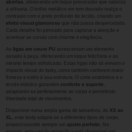
abertas
, oferecendo um toque provocador que valoriza
a silhueta. O brilho metálico em tom dourado realça o
contraste com o preto profundo do tecido, criando um
efeito visual glamoroso
que não passa despercebido.
Cada detalhe foi pensado para capturar a atenção e
acentuar as curvas com charme e elegância.
As
ligas em couro PU
acrescentam um elemento
ousado à peça, oferecendo um toque fetichista e ao
mesmo tempo sofisticado. Estas ligas não só elevam o
impacto visual do body, como também conferem maior
firmeza e estilo à sua estrutura. O corte anatómico e o
tecido elástico garantem
conforto e suporte
,
adaptando-se perfeitamente ao corpo e permitindo
liberdade total de movimentos.
Disponível numa ampla gama de tamanhos, do
XS ao
XL
, este body adapta-se a diferentes tipos de corpo,
proporcionando sempre um
ajuste perfeito
. No
entanto, esta versão específica está disponível em