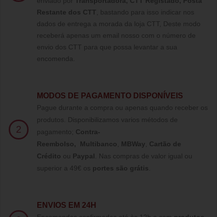
enviado por
Transportadora, CTT Registado,
Posta
Restante dos CTT
, bastando para isso indicar nos
dados de entrega a morada da loja CTT, Deste modo
receberá apenas um email nosso com o número de
envio dos CTT para que possa levantar a sua
encomenda.
MODOS DE PAGAMENTO DISPONÍVEIS
Pague durante a compra ou apenas quando receber os
produtos. Disponibilizamos varios métodos de
2
pagamento;
Contra-
Reembolso
,
Multibanco
,
MBWay
,
Cartão de
Crédito
ou
Paypal
.
Nas compras de valor igual ou
superior a 49€ os
portes são grátis
.
ENVIOS EM 24H