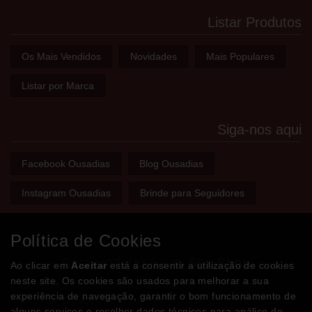
Listar Produtos
Os Mais Vendidos
Novidades
Mais Populares
Listar por Marca
Siga-nos aqui
Facebook Ousadias
Blog Ousadias
Instagram Ousadias
Brinde para Seguidores
Política de Cookies
Bem-vindo(a) à sua
Sex Shop
Ao clicar em
Aceitar
está a consentir a utilização de cookies
neste site. Os cookies são usados para melhorar a sua
A loja onde encontra tudo o que precisa para apimentar a sua
experiência de navegação, garantir o bom funcionamento de
relação e tornar o sexo mais divertido, interessante e excitante!
alguns serviços e recolher dados técnicos para análise de