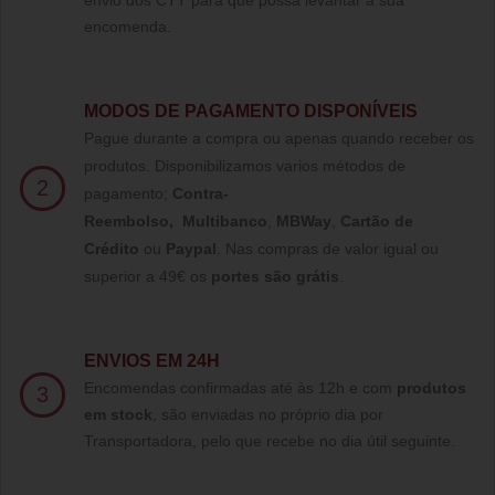
envio dos CTT para que possa levantar a sua
encomenda.
MODOS DE PAGAMENTO DISPONÍVEIS
Pague durante a compra ou apenas quando receber os
produtos. Disponibilizamos varios métodos de
2
pagamento;
Contra-
Reembolso
,
Multibanco
,
MBWay
,
Cartão de
Crédito
ou
Paypal
.
Nas compras de valor igual ou
superior a 49€ os
portes são grátis
.
ENVIOS EM 24H
Encomendas confirmadas até às 12h e com
produtos
3
em stock
, são enviadas no próprio dia por
Transportadora, pelo que recebe no dia útil seguinte.