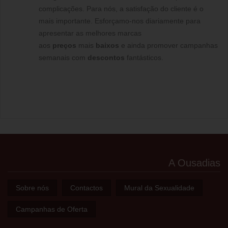
complicações. Para nós, a satisfação do cliente é o
mais importante. Esforçamo-nos diariamente para
apresentar as melhores marcas
aos
preços
mais
baixos
e ainda promover campanhas
semanais com
descontos
fantásticos.
A Ousadias
Sobre nós
Contactos
Mural da Sexualidade
Campanhas de Oferta