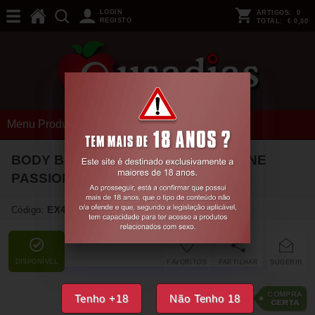
LOGIN
ARTIGOS:
0
REGISTO
TOTAL:
€ 0,00
Menu Produtos
BODY BS086 VERMELHO EROTIC LINE
PASSION
Código:
EX48536
DISPONÍVEL
FAVORITOS
PARTILHAR
SUGERIR
14,
29
€
Tenho +18
Não Tenho 18