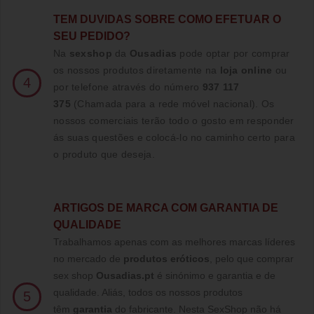
TE
M DUVIDAS SOBRE COMO EFETUAR O
SEU PEDIDO?
Na
sexshop
da
Ousadias
pode optar por comprar
os nossos produtos diretamente na
loja online
ou
4
por telefone através do número
937 117
375
(Chamada para a rede móvel nacional)
. Os
nossos comerciais terão todo o gosto em responder
ás suas questões e colocá-lo no caminho certo para
o produto que deseja.
ARTIGOS DE MARCA COM GARANTIA DE
QUALIDADE
Trabalhamos apenas com as melhores marcas líderes
no mercado de
produtos eróticos
, pelo que comprar
sex shop
Ousadias.pt
é sinónimo e garantia e de
qualidade. Aliás, todos os nossos produtos
5
têm
garantia
do fabricante. Nesta SexShop não há