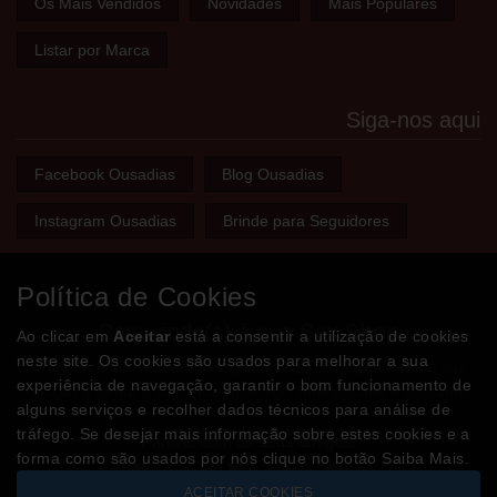
Os Mais Vendidos
Novidades
Mais Populares
Listar por Marca
Siga-nos aqui
Facebook Ousadias
Blog Ousadias
Instagram Ousadias
Brinde para Seguidores
Política de Cookies
Bem-vindo(a) à sua
Sex Shop
Ao clicar em
Aceitar
está a consentir a utilização de cookies
neste site. Os cookies são usados para melhorar a sua
A loja onde encontra tudo o que precisa para apimentar a sua
experiência de navegação, garantir o bom funcionamento de
relação e tornar o sexo mais divertido, interessante e excitante!
alguns serviços e recolher dados técnicos para análise de
tráfego. Se desejar mais informação sobre estes cookies e a
Partilhe com os seus amigos!
forma como são usados por nós clique no botão Saiba Mais.
ACEITAR COOKIES