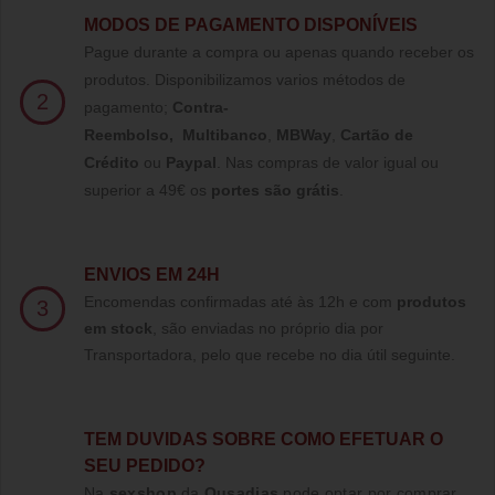
MODOS DE PAGAMENTO DISPONÍVEIS
Pague durante a compra ou apenas quando receber os
produtos. Disponibilizamos varios métodos de
2
pagamento;
Contra-
Reembolso
,
Multibanco
,
MBWay
,
Cartão de
Crédito
ou
Paypal
.
Nas compras de valor igual ou
superior a 49€ os
portes são grátis
.
ENVIOS EM 24H
Encomendas confirmadas até às 12h e com
produtos
3
em stock
, são enviadas no próprio dia por
Transportadora, pelo que recebe no dia útil seguinte.
TE
M DUVIDAS SOBRE COMO EFETUAR O
SEU PEDIDO?
Na
sexshop
da
Ousadias
pode optar por comprar