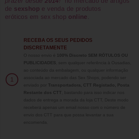
prazer desde
2014
!
no mercado de artigos
de
sexshop
e venda de
produtos
eróticos
em
sex shop
online
.
RECEBA OS SEUS PEDIDOS
DISCRETAMENTE
O nosso envio é
100% Discreto SEM RÓTULOS OU
PUBLICIDADES
, sem qualquer referência à Ousadias,
ao conteúdo da embalagem, ou qualquer informação
associada ao mercado das Sex Shops, podendo ser
1
enviado por
Transportadora, CTT Registado,
Posta
Restante dos CTT
, bastando para isso indicar nos
dados de entrega a morada da loja CTT, Deste modo
receberá apenas um email nosso com o número de
envio dos CTT para que possa levantar a sua
encomenda.