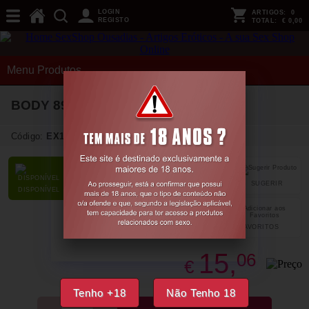
LOGIN
ARTIGOS:
0
REGISTO
TOTAL:
€ 0,00
Menu Produtos
BODY 89219 LEG AVENUE
Código:
EX18380
SUGERIR
PARTILHAR
DISPONÍVEL
FAVORITOS
15,
06
€
Tenho +18
Não Tenho 18