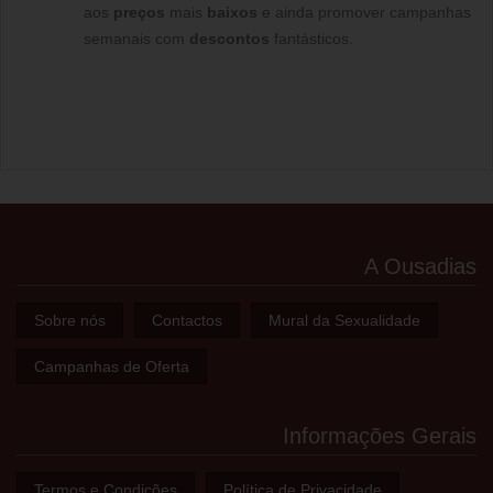
aos
preços
mais
baixos
e ainda promover campanhas
semanais com
descontos
fantásticos.
A Ousadias
Sobre nós
Contactos
Mural da Sexualidade
Campanhas de Oferta
Informações Gerais
Termos e Condições
Política de Privacidade