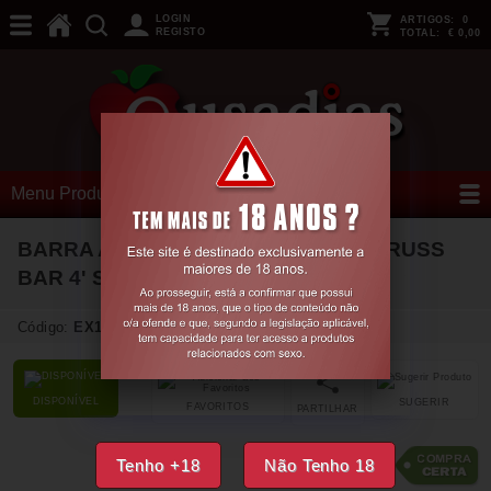
LOGIN
ARTIGOS:
0
REGISTO
TOTAL:
€ 0,00
Menu Produtos
BARRA AFASTADORA SPREADER TRUSS
BAR 4' STEEL
Código:
EX17298
DISPONÍVEL
SUGERIR
FAVORITOS
PARTILHAR
13,
85
€
Tenho +18
Não Tenho 18