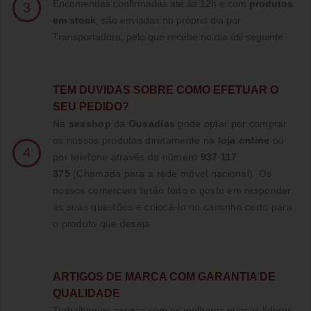
Encomendas confirmadas até às 12h e com
produtos
3
em stock
, são enviadas no próprio dia por
Transportadora, pelo que recebe no dia útil seguinte.
TE
M DUVIDAS SOBRE COMO EFETUAR O
SEU PEDIDO?
Na
sexshop
da
Ousadias
pode optar por comprar
os nossos produtos diretamente na
loja online
ou
4
por telefone através do número
937 117
375
(Chamada para a rede móvel nacional)
. Os
nossos comerciais terão todo o gosto em responder
ás suas questões e colocá-lo no caminho certo para
o produto que deseja.
ARTIGOS DE MARCA COM GARANTIA DE
QUALIDADE
Trabalhamos apenas com as melhores marcas líderes