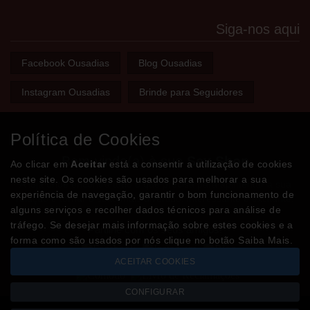
Siga-nos aqui
Facebook Ousadias
Blog Ousadias
Instagram Ousadias
Brinde para Seguidores
Política de Cookies
Bem-vindo(a) à sua
Sex Shop
Ao clicar em
Aceitar
está a consentir a utilização de cookies
neste site. Os cookies são usados para melhorar a sua
A loja onde encontra tudo o que precisa para apimentar a sua
experiência de navegação, garantir o bom funcionamento de
relação e tornar o sexo mais divertido, interessante e excitante!
alguns serviços e recolher dados técnicos para análise de
tráfego. Se desejar mais informação sobre estes cookies e a
Partilhe com os seus amigos!
forma como são usados por nós clique no botão Saiba Mais.
ACEITAR COOKIES
CONFIGURAR