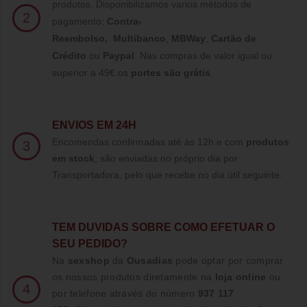
produtos. Disponibilizamos varios métodos de
2
pagamento;
Contra-
Reembolso
,
Multibanco
,
MBWay
,
Cartão de
Crédito
ou
Paypal
.
Nas compras de valor igual ou
superior a 49€ os
portes são grátis
.
ENVIOS EM 24H
Encomendas confirmadas até às 12h e com
produtos
3
em stock
, são enviadas no próprio dia por
Transportadora, pelo que recebe no dia útil seguinte.
TE
M DUVIDAS SOBRE COMO EFETUAR O
SEU PEDIDO?
Na
sexshop
da
Ousadias
pode optar por comprar
os nossos produtos diretamente na
loja online
ou
4
por telefone através do número
937 117