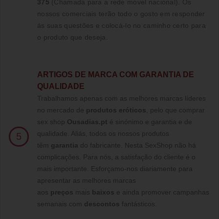
375
(Chamada para a rede móvel nacional)
. Os
nossos comerciais terão todo o gosto em responder
ás suas questões e colocá-lo no caminho certo para
o produto que deseja.
ARTIGOS DE MARCA COM GARANTIA DE
QUALIDADE
Trabalhamos apenas com as melhores marcas líderes
no mercado de
produtos eróticos
, pelo que comprar
sex shop
Ousadias.pt
é sinónimo e garantia e de
qualidade. Aliás, todos os nossos produtos
5
têm
garantia
do fabricante. Nesta SexShop não há
complicações. Para nós, a satisfação do cliente é o
mais importante. Esforçamo-nos diariamente para
apresentar as melhores marcas
aos
preços
mais
baixos
e ainda promover campanhas
semanais com
descontos
fantásticos.