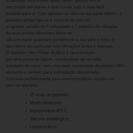
A Satisfyer Ultra Power Bullet series apenas tem o
seu prazer em mente e quer tornar tudo o mais fácil
possível para si: Com apenas um click na sua parte inferior, o
pequeno amigo liga-se e encanta-la com um
programa variado de 5 velocidade e 7 padrões de vibração.
As suas pontas diferentes feitas de
silicone macio acariciam gentilmente a sua pele e mima o
seu clitóris em particular com vibrações fortes e intensas.
O Satisfyer Ultra Power Bullet 2 é caracterizado
por uma ponta de batom, arredondada de um lado,
achatada do outro, com uma base comprimida de plástico ABS,
tornando-o perfeito para estimulação direcionada.
Funciona perfeitamente para uma brincadeira sozinho ou
com um parceiro.
15 anos de garantia;
Modo silencioso;
Impermeável IPX7;
Silicone antialérgico;
Limpeza fácil;