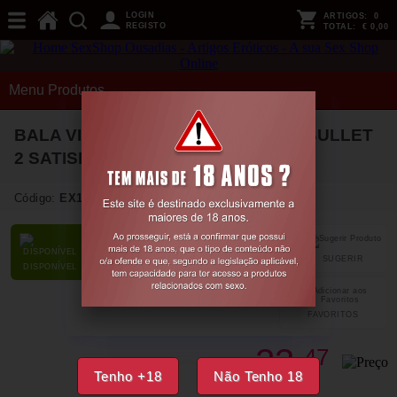
LOGIN
ARTIGOS:
0
REGISTO
TOTAL:
€ 0,00
Menu Produtos
BALA VIBRATÓRIA ULTRA POWER BULLET
2 SATISFYER ROXA
Código:
EX18986
SUGERIR
PARTILHAR
DISPONÍVEL
FAVORITOS
23,
47
€
Tenho +18
Não Tenho 18