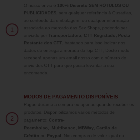
O nosso envio é
100% Discreto SEM RÓTULOS OU
PUBLICIDADES
, sem qualquer referência à Ousadias,
ao conteúdo da embalagem, ou qualquer informação
associada ao mercado das Sex Shops, podendo ser
1
enviado por
Transportadora, CTT Registado,
Posta
Restante dos CTT
, bastando para isso indicar nos
dados de entrega a morada da loja CTT, Deste modo
receberá apenas um email nosso com o número de
envio dos CTT para que possa levantar a sua
encomenda.
MODOS DE PAGAMENTO DISPONÍVEIS
Pague durante a compra ou apenas quando receber os
produtos. Disponibilizamos varios métodos de
2
pagamento;
Contra-
Reembolso
,
Multibanco
,
MBWay
,
Cartão de
Crédito
ou
Paypal
.
Nas compras de valor igual ou