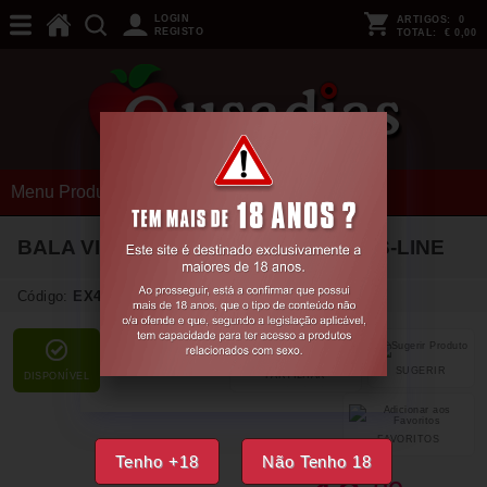
LOGIN
ARTIGOS:
0
REGISTO
TOTAL:
€ 0,00
Menu Produtos
BALA VIBRATÓRIA HEART TO GET S-LINE
Código:
EX44747
SUGERIR
PARTILHAR
DISPONÍVEL
FAVORITOS
Tenho +18
Não Tenho 18