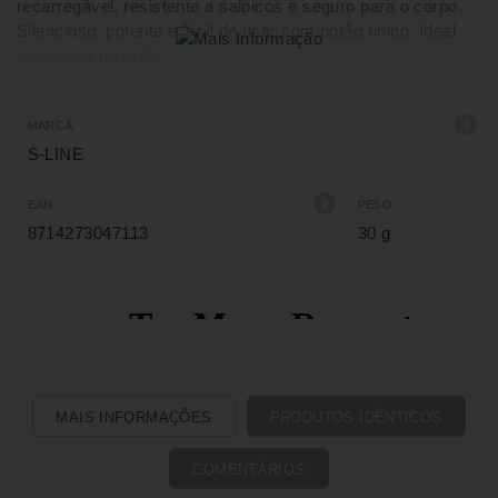
recarregável, resistente a salpicos e seguro para o corpo.
Silencioso, potente e fácil de usar com botão único. Ideal
para levar na mala.
MARCA
S-LINE
EAN
PESO
8714273047113
30 g
MAIS INFORMAÇÕES
PRODUTOS IDÊNTICOS
COMENTÁRIOS