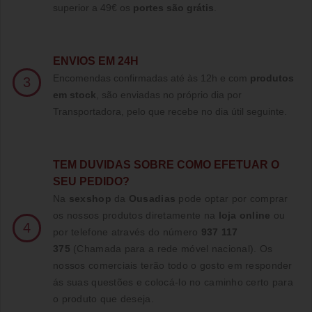
superior a 49€ os
portes são grátis
.
ENVIOS EM 24H
Encomendas confirmadas até às 12h e com
produtos
3
em stock
, são enviadas no próprio dia por
Transportadora, pelo que recebe no dia útil seguinte.
TE
M DUVIDAS SOBRE COMO EFETUAR O
SEU PEDIDO?
Na
sexshop
da
Ousadias
pode optar por comprar
os nossos produtos diretamente na
loja online
ou
4
por telefone através do número
937 117
375
(Chamada para a rede móvel nacional)
. Os
nossos comerciais terão todo o gosto em responder
ás suas questões e colocá-lo no caminho certo para
o produto que deseja.