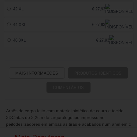
42 XL
€ 27,93
44 XXL
€ 27,93
46 3XL
€ 27,93
MAIS INFORMAÇÕES
PRODUTOS IDÊNTICOS
COMENTÁRIOS
Arnês de corpo feito com material sintético de couro e tecido
3DCintas de 3,2cm de larguralogótipo impresso no
peitodeslizadores em ambas as tiras e acabados num anel em c