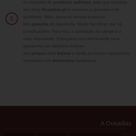
no mercado de
produtos eróticos
, pelo que comprar
sex shop
Ousadias.pt
é sinónimo e garantia e de
qualidade. Aliás, todos os nossos produtos
5
têm
garantia
do fabricante. Nesta SexShop não há
complicações. Para nós, a satisfação do cliente é o
mais importante. Esforçamo-nos diariamente para
apresentar as melhores marcas
aos
preços
mais
baixos
e ainda promover campanhas
semanais com
descontos
fantásticos.
A Ousadias