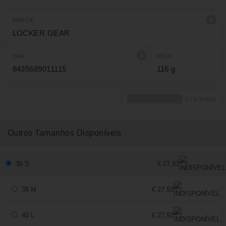
MARCA
LOCKER GEAR
EAN
PESO
8435689011115
116 g
Outros Tamanhos Disponíveis
36 S
€ 27,93
38 M
€ 27,93
40 L
€ 27,93