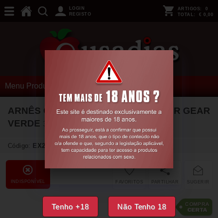
LOGIN
ARTIGOS:
0
REGISTO
TOTAL:
€ 0,00
Menu Produtos
ARNÊS CORPORAL GRAB IT LOCKER GEAR
VERDE
36 S
Código:
EX22736
INDISPONÍVEL
FAVORITOS
PARTILHAR
SUGERIR
27,
93
Tenho +18
Não Tenho 18
€