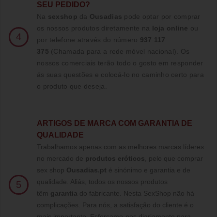
SEU PEDIDO?
Na
sexshop
da
Ousadias
pode optar por comprar
os nossos produtos diretamente na
loja online
ou
4
por telefone através do número
937 117
375
(Chamada para a rede móvel nacional)
. Os
nossos comerciais terão todo o gosto em responder
ás suas questões e colocá-lo no caminho certo para
o produto que deseja.
ARTIGOS DE MARCA COM GARANTIA DE
QUALIDADE
Trabalhamos apenas com as melhores marcas líderes
no mercado de
produtos eróticos
, pelo que comprar
sex shop
Ousadias.pt
é sinónimo e garantia e de
qualidade. Aliás, todos os nossos produtos
5
têm
garantia
do fabricante. Nesta SexShop não há
complicações. Para nós, a satisfação do cliente é o
mais importante. Esforçamo-nos diariamente para