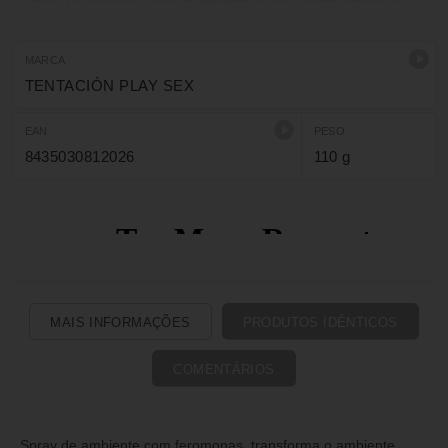
frutadas, deixando uma atmosfera erótica e romântica.
MARCA
TENTACIÓN PLAY SEX
EAN
PESO
8435030812026
110 g
MAIS INFORMAÇÕES
PRODUTOS IDÊNTICOS
COMENTÁRIOS
Spray de ambiente com feromonas, transforma o ambiente