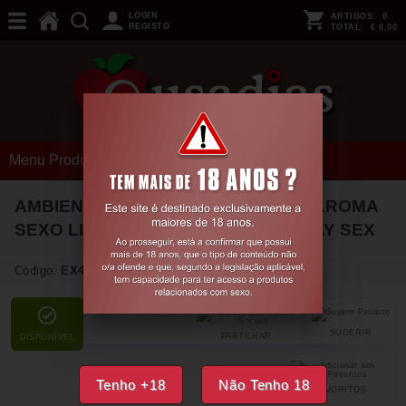
LOGIN
ARTIGOS:
0
REGISTO
TOTAL:
€ 0,00
Menu Produtos
AMBIENTADOR COM FEROMONAS AROMA
SEXO LIVRE 100ML TENTACIÓN PLAY SEX
Código:
EX46208
SUGERIR
PARTILHAR
DISPONÍVEL
Tenho +18
Não Tenho 18
FAVORITOS