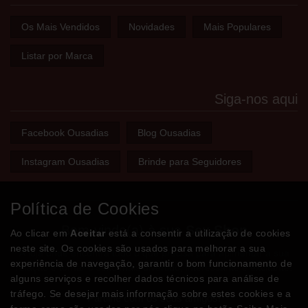
Os Mais Vendidos
Novidades
Mais Populares
Listar por Marca
Siga-nos aqui
Facebook Ousadias
Blog Ousadias
Instagram Ousadias
Brinde para Seguidores
Política de Cookies
Bem-vindo(a) à sua
Sex Shop
Ao clicar em
Aceitar
está a consentir a utilização de cookies
neste site. Os cookies são usados para melhorar a sua
A loja onde encontra tudo o que precisa para apimentar a sua
experiência de navegação, garantir o bom funcionamento de
relação e tornar o sexo mais divertido, interessante e excitante!
alguns serviços e recolher dados técnicos para análise de
tráfego. Se desejar mais informação sobre estes cookies e a
Partilhe com os seus amigos!