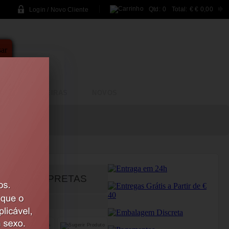
Qtd:
0
Total:
€
€ 0,00
Login / Novo Cliente
A
BRINCADEIRAS
NOVOS
ST CUFFS PRETAS