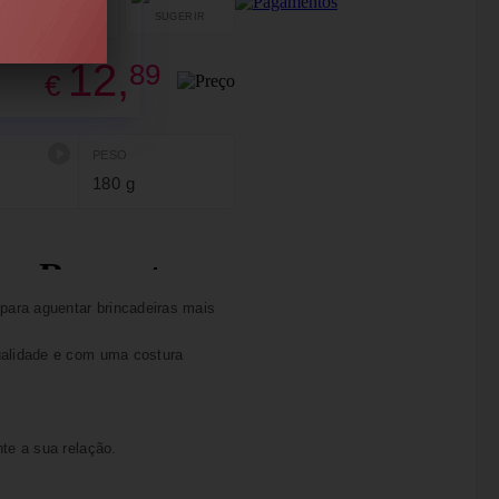
SUGERIR
PARTILHAR
12,
89
€
PESO
180 g
 para aguentar brincadeiras mais
ualidade e com uma costura
te a sua relação.