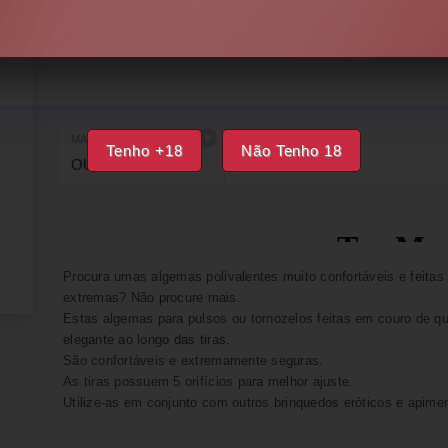
DISPONÍVEL
IMPRIMIR
FAVORITOS
MARCA
EAN
Tenho +18
Não Tenho 18
OUCH!
8714273927682
Procura umas algemas polivalentes muito confortáveis e feitas
extremas? Não procure mais.
Estas algemas para pulsos ou tornozelos feitas em couro de q
elegante ao longo das tiras.
São confortáveis e extremamente seguras.
As tiras possuem 5 orifícios para melhor ajuste.
Utilize-as em conjunto com outros brinquedos eróticos e apimen