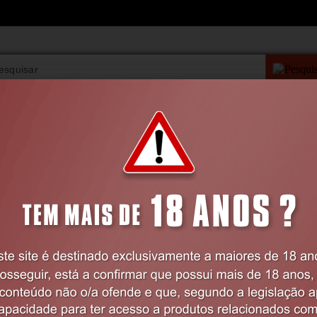
PESQUISA AVANÇAD
VIBRADORES
BDSM
LINGERIE
FARMÁCIA
Home
BDSM
Algemas
ALGEMAS OUCH! PLUSH LEATHER WRI
Código:
EX15318